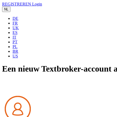
REGISTREREN
Login
NL
DE
FR
UK
ES
IT
PT
PL
BR
US
Een nieuw Textbroker-account