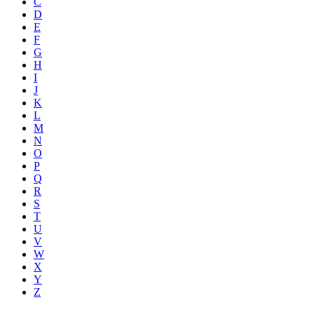
C
D
E
F
G
H
I
J
K
L
M
N
O
P
Q
R
S
T
U
V
W
X
Y
Z