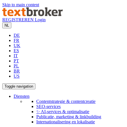
Skip to main content
REGISTREREN
Login
NL
DE
FR
UK
ES
IT
PT
PL
BR
US
Toggle navigation
Diensten
Contentstrategie & contentcreatie
SEO-services
✨ AI-services & optimalisatie
Publicatie, marketing & linkbuilding
Internationalisering en lokalisatie