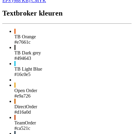
EPS (988 KB) CMYK
Textbroker kleuren
TB Orange
#e7661c
TB Dark grey
#494643
TB Light Blue
#16c0e5
Open Order
#e9a726
DirectOrder
#d16a0d
TeamOrder
#ca521c