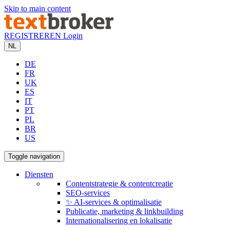
Skip to main content
REGISTREREN
Login
NL
DE
FR
UK
ES
IT
PT
PL
BR
US
Toggle navigation
Diensten
Contentstrategie & contentcreatie
SEO-services
✨ AI-services & optimalisatie
Publicatie, marketing & linkbuilding
Internationalisering en lokalisatie