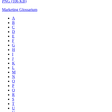
PNG (106 KB)
Marketing Glossarium
A
B
C
D
E
F
G
H
I
J
K
L
M
N
O
P
Q
R
S
T
U