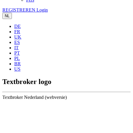
REGISTREREN
Login
NL
DE
FR
UK
ES
IT
PT
PL
BR
US
Textbroker logo
Textbroker Nederland (webversie)