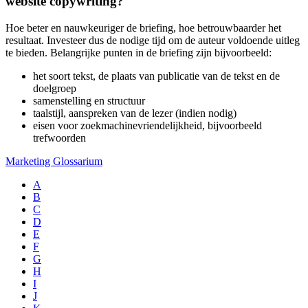
website copywriting?
Hoe beter en nauwkeuriger de briefing, hoe betrouwbaarder het
resultaat. Investeer dus de nodige tijd om de auteur voldoende uitleg
te bieden. Belangrijke punten in de briefing zijn bijvoorbeeld:
het soort tekst, de plaats van publicatie van de tekst en de
doelgroep
samenstelling en structuur
taalstijl, aanspreken van de lezer (indien nodig)
eisen voor zoekmachinevriendelijkheid, bijvoorbeeld
trefwoorden
Marketing Glossarium
A
B
C
D
E
F
G
H
I
J