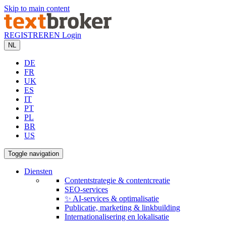
Skip to main content
REGISTREREN
Login
NL
DE
FR
UK
ES
IT
PT
PL
BR
US
Toggle navigation
Diensten
Contentstrategie & contentcreatie
SEO-services
✨ AI-services & optimalisatie
Publicatie, marketing & linkbuilding
Internationalisering en lokalisatie