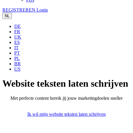
REGISTREREN
Login
NL
DE
FR
UK
ES
IT
PT
PL
BR
US
Website teksten
laten schrijven
Met perfecte content bereik jij jouw marketingdoelen sneller
Ik wil mijn website teksten laten schrijven