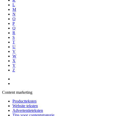
K
L
M
N
O
P
Q
R
S
T
U
V
W
X
Y
Z
Content marketing
Productteksten
Website teksten
Advertentieteksten
Tips voor contentstrategie