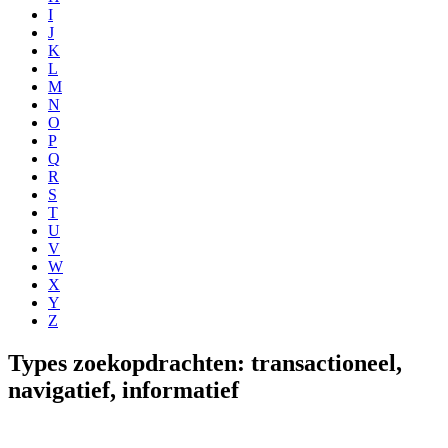
I
J
K
L
M
N
O
P
Q
R
S
T
U
V
W
X
Y
Z
Types zoekopdrachten: transactioneel,
navigatief, informatief