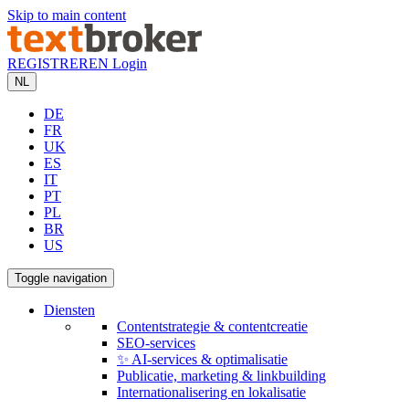
Skip to main content
REGISTREREN
Login
NL
DE
FR
UK
ES
IT
PT
PL
BR
US
Toggle navigation
Diensten
Contentstrategie & contentcreatie
SEO-services
✨ AI-services & optimalisatie
Publicatie, marketing & linkbuilding
Internationalisering en lokalisatie