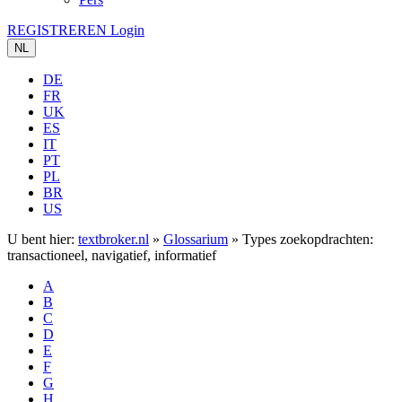
REGISTREREN
Login
NL
DE
FR
UK
ES
IT
PT
PL
BR
US
U bent hier:
textbroker.nl
»
Glossarium
»
Types zoekopdrachten:
transactioneel, navigatief, informatief
A
B
C
D
E
F
G
H