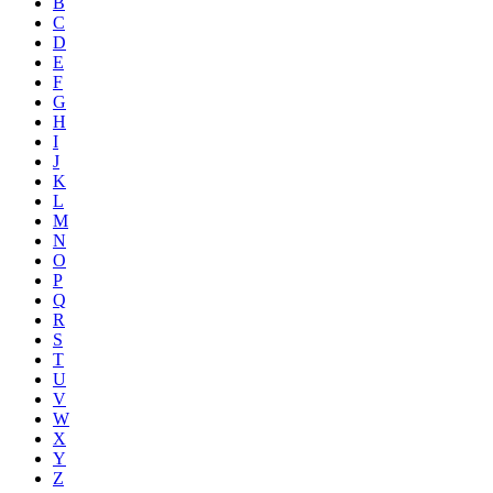
B
C
D
E
F
G
H
I
J
K
L
M
N
O
P
Q
R
S
T
U
V
W
X
Y
Z