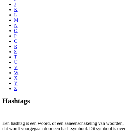
J
K
L
M
N
O
P
Q
R
S
T
U
V
W
X
Y
Z
Hashtags
Een hashtag is een woord, of een aaneenschakeling van woorden,
dat wordt voorgegaan door een hash-symbool. Dit symbool is over