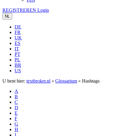
REGISTREREN
Login
NL
DE
FR
UK
ES
IT
PT
PL
BR
US
U bent hier:
textbroker.nl
»
Glossarium
»
Hashtags
A
B
C
D
E
F
G
H
I