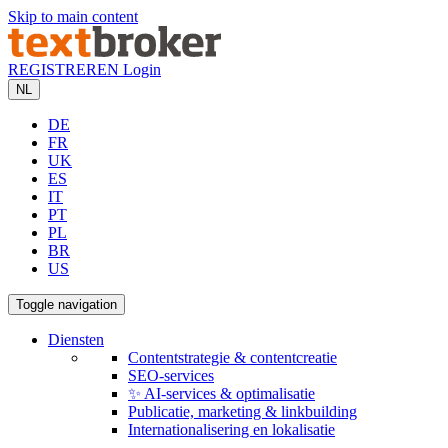
Skip to main content
REGISTREREN
Login
NL
DE
FR
UK
ES
IT
PT
PL
BR
US
Toggle navigation
Diensten
Contentstrategie & contentcreatie
SEO-services
✨ AI-services & optimalisatie
Publicatie, marketing & linkbuilding
Internationalisering en lokalisatie