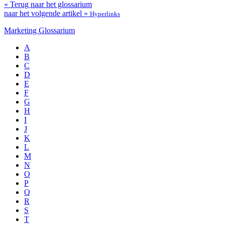
« Terug naar het glossarium
naar het volgende artikel »
Hyperlinks
Marketing Glossarium
A
B
C
D
E
F
G
H
I
J
K
L
M
N
O
P
Q
R
S
T