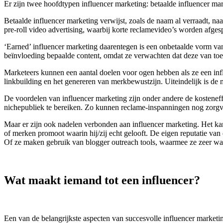
Er zijn twee hoofdtypen influencer marketing: betaalde influencer mar
Betaalde influencer marketing verwijst, zoals de naam al verraadt, naa
pre-roll video advertising, waarbij korte reclamevideo’s worden afges
‘Earned’ influencer marketing daarentegen is een onbetaalde vorm van 
beïnvloeding bepaalde content, omdat ze verwachten dat deze van toe
Marketeers kunnen een aantal doelen voor ogen hebben als ze een inf
linkbuilding en het genereren van merkbewustzijn. Uiteindelijk is de
De voordelen van influencer marketing zijn onder andere de kosteneff
nichepubliek te bereiken. Zo kunnen reclame-inspanningen nog zorgvu
Maar er zijn ook nadelen verbonden aan influencer marketing. Het kan b
of merken promoot waarin hij/zij echt gelooft. De eigen reputatie van
Of ze maken gebruik van blogger outreach tools, waarmee ze zeer waard
Wat maakt iemand tot een influencer?
Een van de belangrijkste aspecten van succesvolle influencer marketi