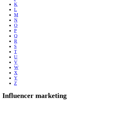
K
L
M
N
O
P
Q
R
S
T
U
V
W
X
Y
Z
Influencer marketing