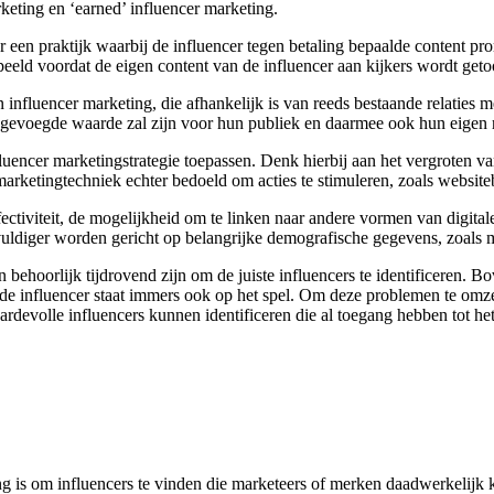
keting en ‘earned’ influencer marketing.
r een praktijk waarbij de influencer tegen betaling bepaalde content pr
peeld voordat de eigen content van de influencer aan kijkers wordt get
influencer marketing, die afhankelijk is van reeds bestaande relaties m
gevoegde waarde zal zijn voor hun publiek en daarmee ook hun eigen re
luencer marketingstrategie toepassen. Denk hierbij aan het vergroten 
 marketingtechniek echter bedoeld om acties te stimuleren, zoals webs
ectiviteit, de mogelijkheid om te linken naar andere vormen van digita
ldiger worden gericht op belangrijke demografische gegevens, zoals me
ehoorlijk tijdrovend zijn om de juiste influencers te identificeren. Bo
 de influencer staat immers ook op het spel. Om deze problemen te omzei
evolle influencers kunnen identificeren die al toegang hebben tot het 
ng is om influencers te vinden die marketeers of merken daadwerkelijk 