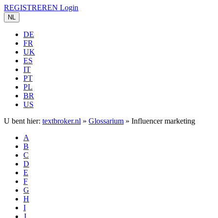
REGISTREREN
Login
NL
DE
FR
UK
ES
IT
PT
PL
BR
US
U bent hier:
textbroker.nl
»
Glossarium
»
Influencer marketing
A
B
C
D
E
F
G
H
I
J