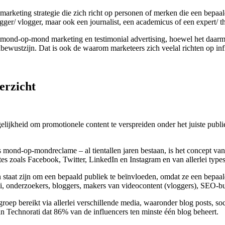
marketing strategie die zich richt op personen of merken die een bepaa
ger/ vlogger, maar ook een journalist, een academicus of een expert/ th
s mond-op-mond marketing en testimonial advertising, hoewel het daarmee
bewustzijn. Dat is ook de waarom marketeers zich veelal richten op inf
erzicht
ijkheid om promotionele content te verspreiden onder het juiste publie
 mond-op-mondreclame – al tientallen jaren bestaan, is het concept van 
es zoals Facebook, Twitter, LinkedIn en Instagram en van allerlei types
 in staat zijn om een bepaald publiek te beïnvloeden, omdat ze een bep
ci, onderzoekers, bloggers, makers van videocontent (vloggers), SEO-
groep bereikt via allerlei verschillende media, waaronder blog posts, so
n Technorati dat 86% van de influencers ten minste één blog beheert.