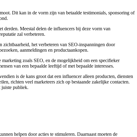
omoot. Dit kan in de vorm zijn van betaalde testimonials, sponsoring of
oond.
et derden. Meestal delen de influencers bij deze vorm van
putatie zal verbeteren.
van zichtbaarheid, het verbeteren van SEO-inspanningen door
itebezoeken, aanmeldingen en productaankopen.
le marketing zoals SEO, en de mogelijkheid om een specifieker
nsen van een bepaalde leeftijd of met bepaalde interesses.
vendien is de kans groot dat een influencer alleen producten, diensten
len, richten veel marketeers zich op bestaande zakelijke contacten.
juiste publiek.
kunnen helpen door acties te stimuleren. Daarnaast moeten de