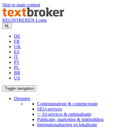
Skip to main content
REGISTREREN
Login
NL
DE
FR
UK
ES
IT
PT
PL
BR
US
Toggle navigation
Diensten
Contentstrategie & contentcreatie
SEO-services
✨ AI-services & optimalisatie
Publicatie, marketing & linkbuilding
Internationalisering en lokalisatie