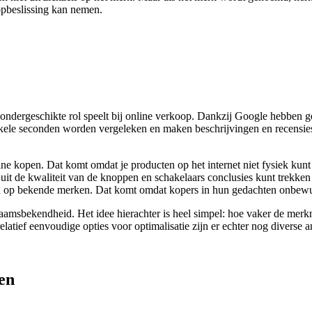
opbeslissing kan nemen.
 ondergeschikte rol speelt bij online verkoop. Dankzij Google hebben
kele seconden worden vergeleken en maken beschrijvingen en recensies
ine kopen. Dat komt omdat je producten op het internet niet fysiek kunt
uit de kwaliteit van de knoppen en schakelaars conclusies kunt trekken 
en op bekende merken. Dat komt omdat kopers in hun gedachten onbewus
aamsbekendheid. Het idee hierachter is heel simpel: hoe vaker de mer
elatief eenvoudige opties voor optimalisatie zijn er echter nog divers
en