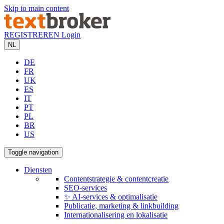
Skip to main content
REGISTREREN
Login
NL
DE
FR
UK
ES
IT
PT
PL
BR
US
Toggle navigation
Diensten
Contentstrategie & contentcreatie
SEO-services
✨ AI-services & optimalisatie
Publicatie, marketing & linkbuilding
Internationalisering en lokalisatie