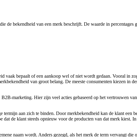
ie de bekendheid van een merk beschrijft. De waarde in percentages 
eid vaak bepaalt of een aankoop wel of niet wordt gedaan. Vooral in z
is merkbekendheid van groot belang. De meeste consumenten kiezen in d
j B2B-marketing. Hier zijn veel acties gebaseerd op het vertrouwen van d
 termijn aan zich te binden. Door merkbekendheid kan de klant een bep
oe dat de klant steeds opnieuw voor de producten van dat merk kiest. I
mene naam wordt. Anders gezegd, als het merk de term vervangt die o