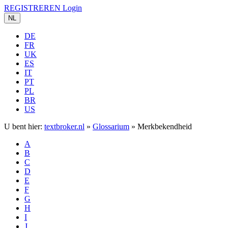
REGISTREREN
Login
NL
DE
FR
UK
ES
IT
PT
PL
BR
US
U bent hier:
textbroker.nl
»
Glossarium
»
Merkbekendheid
A
B
C
D
E
F
G
H
I
J