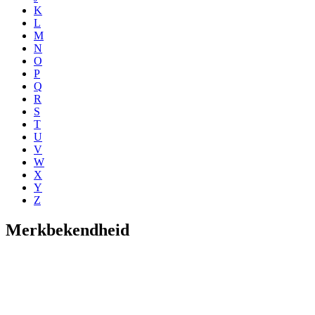
K
L
M
N
O
P
Q
R
S
T
U
V
W
X
Y
Z
Merkbekendheid