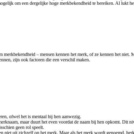
nmogelijk om een dergelijke hoge merkbekendheid te bereiken. Al lukt h
gaat om merkbekendheid – mensen kennen het merk, of ze kennen het niet.
nen, zijn ook factoren die een verschil maken.
ren, ofwel het is mentaal bij hen aanwezig.
erknaam, maar duurt het even voordat de naam bij hen opkomt. Dit niv
schien geen rol speelt.
n niet uit zichzelf op het merk. Maar als het merk wordt genoemd, herk