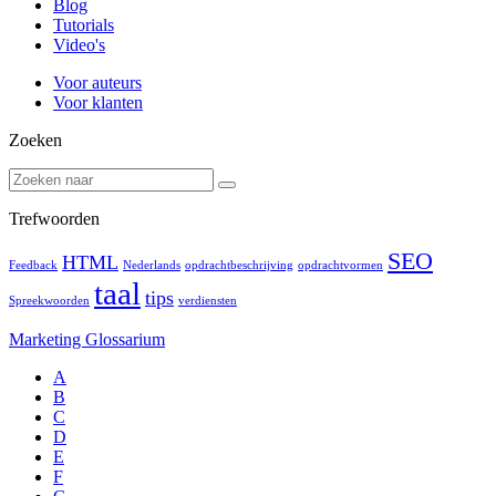
Blog
Tutorials
Video's
Voor auteurs
Voor klanten
Zoeken
Trefwoorden
SEO
HTML
Feedback
Nederlands
opdrachtbeschrijving
opdrachtvormen
taal
tips
Spreekwoorden
verdiensten
Marketing Glossarium
A
B
C
D
E
F