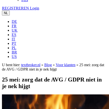
REGISTREREN
Login
NL
DE
FR
UK
ES
IT
PT
PL
BR
US
U bent hier:
textbroker.nl
»
Blog
»
Voor klanten
»
25 mei: zorg dat
de AVG / GDPR niet in je nek hijgt
25 mei: zorg dat de AVG / GDPR niet in
je nek hijgt