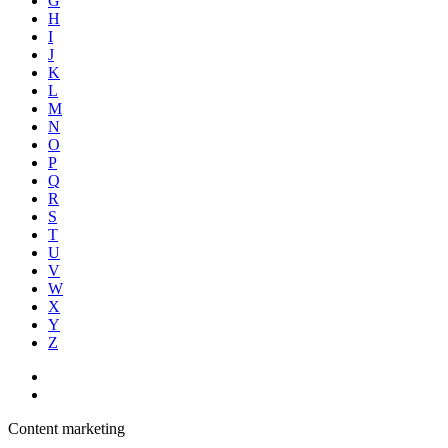
G
H
I
J
K
L
M
N
O
P
Q
R
S
T
U
V
W
X
Y
Z
Content marketing