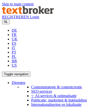
Skip to main content
REGISTREREN
Login
NL
DE
FR
UK
ES
IT
PT
PL
BR
US
Toggle navigation
Diensten
Contentstrategie & contentcreatie
SEO-services
✨ AI-services & optimalisatie
Publicatie, marketing & linkbuilding
Internationalisering en lokalisatie