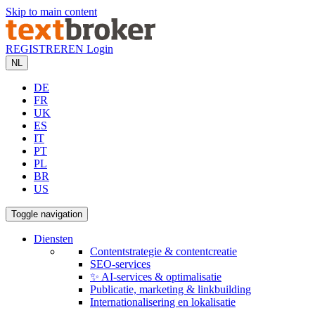
Skip to main content
REGISTREREN
Login
NL
DE
FR
UK
ES
IT
PT
PL
BR
US
Toggle navigation
Diensten
Contentstrategie & contentcreatie
SEO-services
✨ AI-services & optimalisatie
Publicatie, marketing & linkbuilding
Internationalisering en lokalisatie