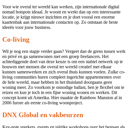
Voor wie overal ter wereld kan werken, zijn internationale digital
nomad hotspots ideaal. Je woont en werkt dan op een interessante
locatie, je krijgt nieuwe inzichten en je doet vooral een enorme
kaartenbak aan internationale contacten op. Zo ontstaan de beste
ideeën voor jouw business.
Co-living
Wil je nog een stapje verder gaan? Vergeet dan de grens tussen werk
en privé en ga samenwonen met een groep freelancers. Het
achterliggende doel van deze keuze is om een stabiel netwerk op te
bouwen met mensen die overal ter wereld creatief met elkaar
kunnen samenwerken en zich overal thuis kunnen voelen. Zulke co-
living communities huren compleet ingerichte appartementen over
de hele wereld, maar hebben in het thuisland doorgaans geen
woning meer. Zo voorkom je onnodige ballast, ben je flexibel om te
reizen en kun je toch in een fijne woning wonen en werken. Dit
concept komt uit Amerika. Hier maakte de Rainbow Mansion al in
2006 furore als eerste co-living woonproject.
DNX Global en vakbeurzen
Key-note sprekers, events en talrijke workshops over het bestaan als