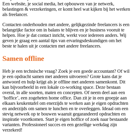
Een website, je social media, het opbouwen van je netwerk,
belastingen & verzekeringen, er komt heel wat kijken bij het werken
als freelancer.
Contacten onderhouden met andere, gelijkgezinde freelancers is een
belangrijke factor om in balans te blijven en je business vooruit te
helpen. Hoe je dat contact inricht, werkt voor iedereen anders. Wij
geven je graag een aantal tips van ervaringsdeskundigen om het
beste te halen uit je contacten met andere freelancers.
Samen offline
Heb je een technische vraag? Zoek je een goede accountant? Of wil
je een opdracht samen met anderen uitvoeren? Grote kans dat je
antwoord en hulp krijgt als je offline met anderen samenkomt. Dit
kan bijvoorbeeld in een lokale co-working space. Deze bestaan
overal, in alle soorten, maten en concepten. Of neem deel aan een
‘hoffice’, een zogeheten home office. Dan zit je in een groepje aan
elkaars keukentafel om enerzijds te werken aan je eigen opdrachten
en anderzijds om samen te lunchen en te overleggen. Ideaal om een
stevig netwerk op te bouwen waaruit gegarandeerd opdrachten en
inspiratie voortkomen. Start je eigen hoffice of zoek naar bestaande
varianten. Professioneel succes en een gezellige werkdag zijn
verzekerd!