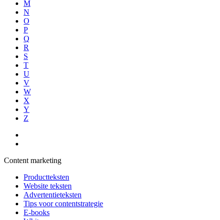
M
N
O
P
Q
R
S
T
U
V
W
X
Y
Z
Content marketing
Productteksten
Website teksten
Advertentieteksten
Tips voor contentstrategie
E-books