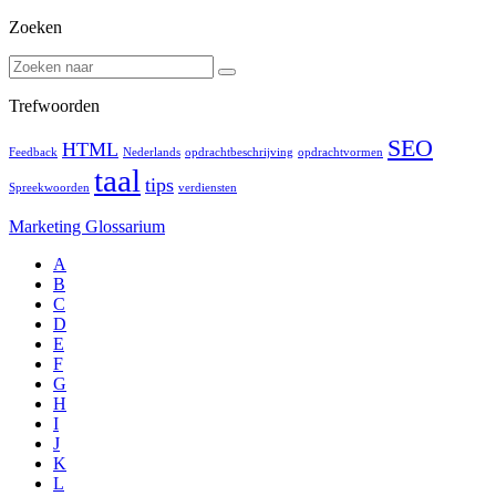
Zoeken
Trefwoorden
SEO
HTML
Feedback
Nederlands
opdrachtbeschrijving
opdrachtvormen
taal
tips
Spreekwoorden
verdiensten
Marketing Glossarium
A
B
C
D
E
F
G
H
I
J
K
L