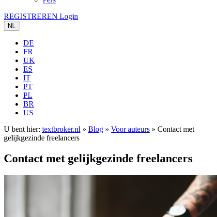
REGISTREREN
Login
NL
DE
FR
UK
ES
IT
PT
PL
BR
US
U bent hier:
textbroker.nl
»
Blog
»
Voor auteurs
»
Contact met
gelijkgezinde freelancers
Contact met gelijkgezinde freelancers