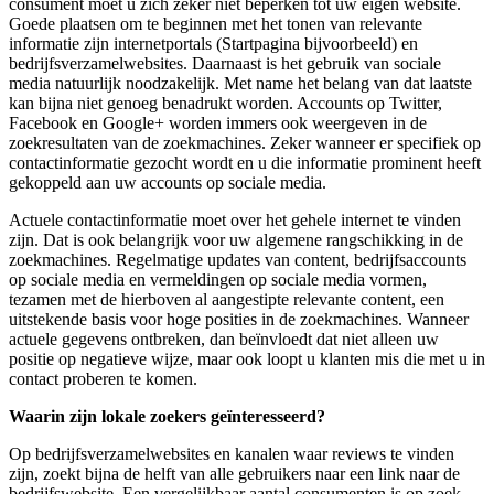
consument moet u zich zeker niet beperken tot uw eigen website.
Goede plaatsen om te beginnen met het tonen van relevante
informatie zijn internetportals (Startpagina bijvoorbeeld) en
bedrijfsverzamelwebsites. Daarnaast is het gebruik van sociale
media natuurlijk noodzakelijk. Met name het belang van dat laatste
kan bijna niet genoeg benadrukt worden. Accounts op Twitter,
Facebook en Google+ worden immers ook weergeven in de
zoekresultaten van de zoekmachines. Zeker wanneer er specifiek op
contactinformatie gezocht wordt en u die informatie prominent heeft
gekoppeld aan uw accounts op sociale media.
Actuele contactinformatie moet over het gehele internet te vinden
zijn. Dat is ook belangrijk voor uw algemene rangschikking in de
zoekmachines. Regelmatige updates van content, bedrijfsaccounts
op sociale media en vermeldingen op sociale media vormen,
tezamen met de hierboven al aangestipte relevante content, een
uitstekende basis voor hoge posities in de zoekmachines. Wanneer
actuele gegevens ontbreken, dan beïnvloedt dat niet alleen uw
positie op negatieve wijze, maar ook loopt u klanten mis die met u in
contact proberen te komen.
Waarin zijn lokale zoekers geïnteresseerd?
Op bedrijfsverzamelwebsites en kanalen waar reviews te vinden
zijn, zoekt bijna de helft van alle gebruikers naar een link naar de
bedrijfswebsite. Een vergelijkbaar aantal consumenten is op zoek