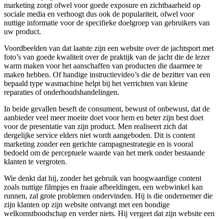
marketing zorgt ofwel voor goede exposure en zichtbaarheid op
sociale media en verhoogt dus ook de populariteit, ofwel voor
nuttige informatie voor de specifieke doelgroep van gebruikers van
uw product.
Voordbeelden van dat laatste zijn een website over de jachtsport met
foto’s van goede kwaliteit over de praktijk van de jacht die de lezer
warm maken voor het aanschaffen van producten die daarmee te
maken hebben. Of handige instructievideo’s die de bezitter van een
bepaald type wasmachine helpt bij het verrichten van kleine
reparaties of onderhoudshandelingen.
In beide gevallen beseft de consument, bewust of onbewust, dat de
aanbieder veel meer moeite doet voor hem en beter zijn best doet
voor de presentatie van zijn product. Men realiseert zich dat
dergelijke service elders niet wordt aangeboden. Dit is content
marketing zonder een gerichte campagnestrategie en is vooral
bedoeld om de perceptuele waarde van het merk onder bestaande
klanten te vergroten.
Wie denkt dat hij, zonder het gebruik van hoogwaardige content
zoals nuttige filmpjes en fraaie afbeeldingen, een webwinkel kan
runnen, zal grote problemen ondervinden. Hij is die ondernemer die
zijn klanten op zijn website ontvangt met een bondige
welkomstboodschap en verder niets. Hij vergeet dat zijn website een