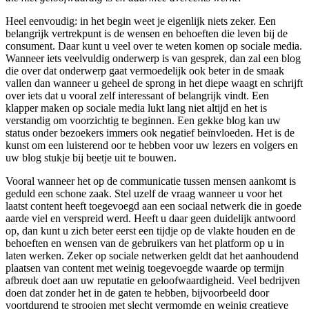
Heel eenvoudig: in het begin weet je eigenlijk niets zeker. Een
belangrijk vertrekpunt is de wensen en behoeften die leven bij de
consument. Daar kunt u veel over te weten komen op sociale media.
Wanneer iets veelvuldig onderwerp is van gesprek, dan zal een blog
die over dat onderwerp gaat vermoedelijk ook beter in de smaak
vallen dan wanneer u geheel de sprong in het diepe waagt en schrijft
over iets dat u vooral zelf interessant of belangrijk vindt. Een
klapper maken op sociale media lukt lang niet altijd en het is
verstandig om voorzichtig te beginnen. Een gekke blog kan uw
status onder bezoekers immers ook negatief beïnvloeden. Het is de
kunst om een luisterend oor te hebben voor uw lezers en volgers en
uw blog stukje bij beetje uit te bouwen.
Vooral wanneer het op de communicatie tussen mensen aankomt is
geduld een schone zaak. Stel uzelf de vraag wanneer u voor het
laatst content heeft toegevoegd aan een sociaal netwerk die in goede
aarde viel en verspreid werd. Heeft u daar geen duidelijk antwoord
op, dan kunt u zich beter eerst een tijdje op de vlakte houden en de
behoeften en wensen van de gebruikers van het platform op u in
laten werken. Zeker op sociale netwerken geldt dat het aanhoudend
plaatsen van content met weinig toegevoegde waarde op termijn
afbreuk doet aan uw reputatie en geloofwaardigheid. Veel bedrijven
doen dat zonder het in de gaten te hebben, bijvoorbeeld door
voortdurend te strooien met slecht vermomde en weinig creatieve