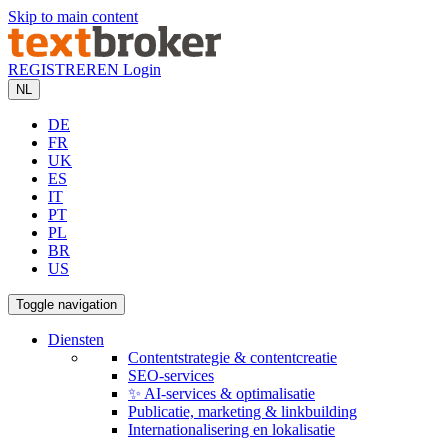
Skip to main content
REGISTREREN
Login
NL
DE
FR
UK
ES
IT
PT
PL
BR
US
Toggle navigation
Diensten
Contentstrategie & contentcreatie
SEO-services
✨ AI-services & optimalisatie
Publicatie, marketing & linkbuilding
Internationalisering en lokalisatie