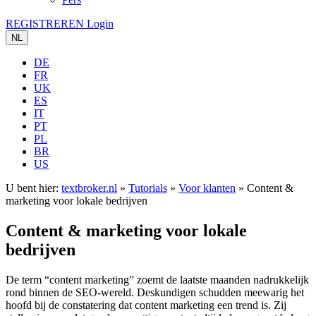
REGISTREREN
Login
NL
DE
FR
UK
ES
IT
PT
PL
BR
US
U bent hier:
textbroker.nl
»
Tutorials
»
Voor klanten
»
Content &
marketing voor lokale bedrijven
Content & marketing voor lokale
bedrijven
De term “content marketing” zoemt de laatste maanden nadrukkelijk
rond binnen de SEO-wereld. Deskundigen schudden meewarig het
hoofd bij de constatering dat content marketing een trend is. Zij