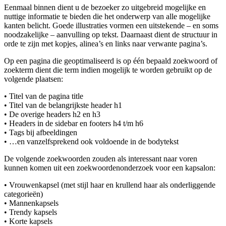
Eenmaal binnen dient u de bezoeker zo uitgebreid mogelijke en
nuttige informatie te bieden die het onderwerp van alle mogelijke
kanten belicht. Goede illustraties vormen een uitstekende – en soms
noodzakelijke – aanvulling op tekst. Daarnaast dient de structuur in
orde te zijn met kopjes, alinea’s en links naar verwante pagina’s.
Op een pagina die geoptimaliseerd is op één bepaald zoekwoord of
zoekterm dient die term indien mogelijk te worden gebruikt op de
volgende plaatsen:
• Titel van de pagina title
• Titel van de belangrijkste header h1
• De overige headers h2 en h3
• Headers in de sidebar en footers h4 t/m h6
• Tags bij afbeeldingen
• …en vanzelfsprekend ook voldoende in de bodytekst
De volgende zoekwoorden zouden als interessant naar voren
kunnen komen uit een zoekwoordenonderzoek voor een kapsalon:
• Vrouwenkapsel (met stijl haar en krullend haar als onderliggende
categorieën)
• Mannenkapsels
• Trendy kapsels
• Korte kapsels