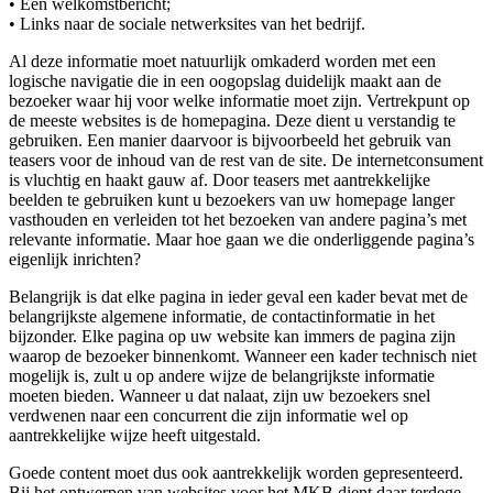
• Een welkomstbericht;
• Links naar de sociale netwerksites van het bedrijf.
Al deze informatie moet natuurlijk omkaderd worden met een
logische navigatie die in een oogopslag duidelijk maakt aan de
bezoeker waar hij voor welke informatie moet zijn. Vertrekpunt op
de meeste websites is de homepagina. Deze dient u verstandig te
gebruiken. Een manier daarvoor is bijvoorbeeld het gebruik van
teasers voor de inhoud van de rest van de site. De internetconsument
is vluchtig en haakt gauw af. Door teasers met aantrekkelijke
beelden te gebruiken kunt u bezoekers van uw homepage langer
vasthouden en verleiden tot het bezoeken van andere pagina’s met
relevante informatie. Maar hoe gaan we die onderliggende pagina’s
eigenlijk inrichten?
Belangrijk is dat elke pagina in ieder geval een kader bevat met de
belangrijkste algemene informatie, de contactinformatie in het
bijzonder. Elke pagina op uw website kan immers de pagina zijn
waarop de bezoeker binnenkomt. Wanneer een kader technisch niet
mogelijk is, zult u op andere wijze de belangrijkste informatie
moeten bieden. Wanneer u dat nalaat, zijn uw bezoekers snel
verdwenen naar een concurrent die zijn informatie wel op
aantrekkelijke wijze heeft uitgestald.
Goede content moet dus ook aantrekkelijk worden gepresenteerd.
Bij het ontwerpen van websites voor het MKB dient daar terdege