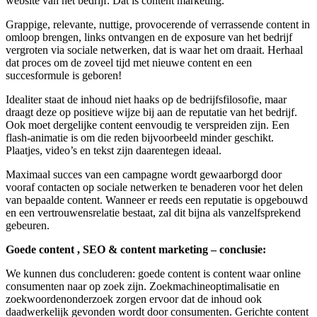
website van het bedrijf. Dát is content marketing.
Grappige, relevante, nuttige, provocerende of verrassende content in
omloop brengen, links ontvangen en de exposure van het bedrijf
vergroten via sociale netwerken, dat is waar het om draait. Herhaal
dat proces om de zoveel tijd met nieuwe content en een
succesformule is geboren!
Idealiter staat de inhoud niet haaks op de bedrijfsfilosofie, maar
draagt deze op positieve wijze bij aan de reputatie van het bedrijf.
Ook moet dergelijke content eenvoudig te verspreiden zijn. Een
flash-animatie is om die reden bijvoorbeeld minder geschikt.
Plaatjes, video’s en tekst zijn daarentegen ideaal.
Maximaal succes van een campagne wordt gewaarborgd door
vooraf contacten op sociale netwerken te benaderen voor het delen
van bepaalde content. Wanneer er reeds een reputatie is opgebouwd
en een vertrouwensrelatie bestaat, zal dit bijna als vanzelfsprekend
gebeuren.
Goede content , SEO & content marketing – conclusie:
We kunnen dus concluderen: goede content is content waar online
consumenten naar op zoek zijn. Zoekmachineoptimalisatie en
zoekwoordenonderzoek zorgen ervoor dat de inhoud ook
daadwerkelijk gevonden wordt door consumenten. Gerichte content