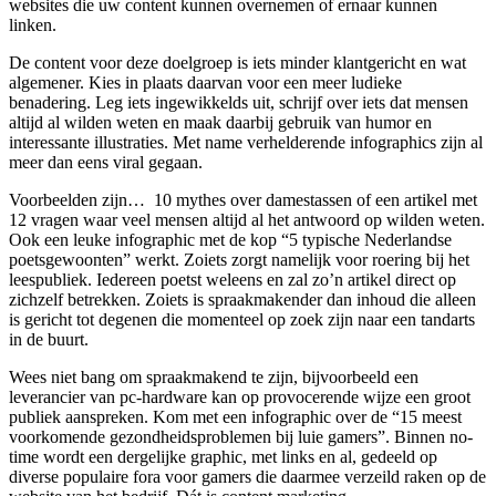
websites die uw content kunnen overnemen of ernaar kunnen
linken.
De content voor deze doelgroep is iets minder klantgericht en wat
algemener. Kies in plaats daarvan voor een meer ludieke
benadering. Leg iets ingewikkelds uit, schrijf over iets dat mensen
altijd al wilden weten en maak daarbij gebruik van humor en
interessante illustraties. Met name verhelderende infographics zijn al
meer dan eens viral gegaan.
Voorbeelden zijn… 10 mythes over damestassen of een artikel met
12 vragen waar veel mensen altijd al het antwoord op wilden weten.
Ook een leuke infographic met de kop “5 typische Nederlandse
poetsgewoonten” werkt. Zoiets zorgt namelijk voor roering bij het
leespubliek. Iedereen poetst weleens en zal zo’n artikel direct op
zichzelf betrekken. Zoiets is spraakmakender dan inhoud die alleen
is gericht tot degenen die momenteel op zoek zijn naar een tandarts
in de buurt.
Wees niet bang om spraakmakend te zijn, bijvoorbeeld een
leverancier van pc-hardware kan op provocerende wijze een groot
publiek aanspreken. Kom met een infographic over de “15 meest
voorkomende gezondheidsproblemen bij luie gamers”. Binnen no-
time wordt een dergelijke graphic, met links en al, gedeeld op
diverse populaire fora voor gamers die daarmee verzeild raken op de