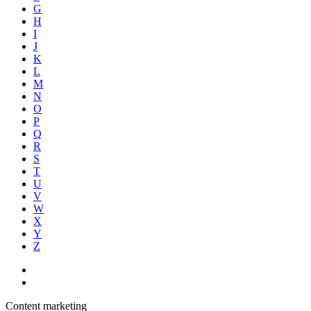
G
H
I
J
K
L
M
N
O
P
Q
R
S
T
U
V
W
X
Y
Z
Content marketing