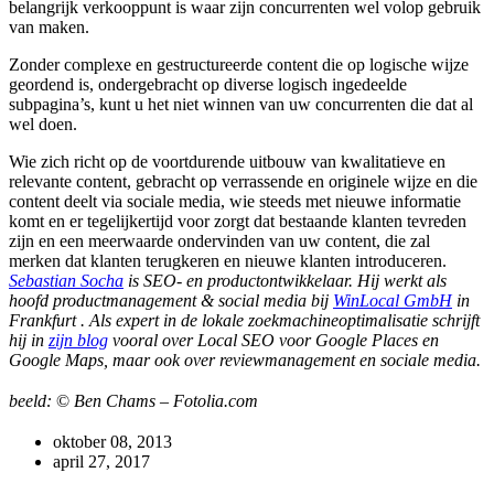
belangrijk verkooppunt is waar zijn concurrenten wel volop gebruik
van maken.
Zonder complexe en gestructureerde content die op logische wijze
geordend is, ondergebracht op diverse logisch ingedeelde
subpagina’s, kunt u het niet winnen van uw concurrenten die dat al
wel doen.
Wie zich richt op de voortdurende uitbouw van kwalitatieve en
relevante content, gebracht op verrassende en originele wijze en die
content deelt via sociale media, wie steeds met nieuwe informatie
komt en er tegelijkertijd voor zorgt dat bestaande klanten tevreden
zijn en een meerwaarde ondervinden van uw content, die zal
merken dat klanten terugkeren en nieuwe klanten introduceren.
Sebastian Socha
is SEO- en productontwikkelaar. Hij werkt als
hoofd productmanagement & social media bij
WinLocal GmbH
in
Frankfurt . Als expert in de lokale zoekmachineoptimalisatie schrijft
hij in
zijn blog
vooral over Local SEO voor Google Places en
Google Maps, maar ook over reviewmanagement en sociale media.
beeld:
©
Ben Chams – Fotolia.com
oktober 08, 2013
april 27, 2017