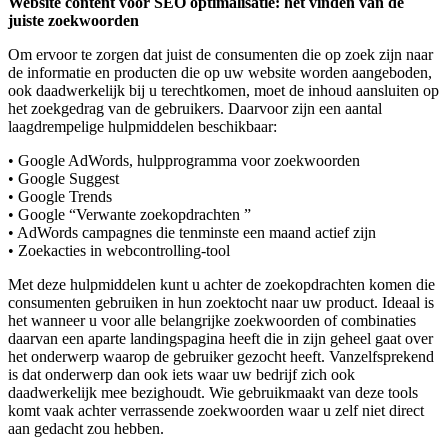
Website content voor SEO optimalisatie: het vinden van de
juiste zoekwoorden
Om ervoor te zorgen dat juist de consumenten die op zoek zijn naar
de informatie en producten die op uw website worden aangeboden,
ook daadwerkelijk bij u terechtkomen, moet de inhoud aansluiten op
het zoekgedrag van de gebruikers. Daarvoor zijn een aantal
laagdrempelige hulpmiddelen beschikbaar:
• Google AdWords, hulpprogramma voor zoekwoorden
• Google Suggest
• Google Trends
• Google “Verwante zoekopdrachten ”
• AdWords campagnes die tenminste een maand actief zijn
• Zoekacties in webcontrolling-tool
Met deze hulpmiddelen kunt u achter de zoekopdrachten komen die
consumenten gebruiken in hun zoektocht naar uw product. Ideaal is
het wanneer u voor alle belangrijke zoekwoorden of combinaties
daarvan een aparte landingspagina heeft die in zijn geheel gaat over
het onderwerp waarop de gebruiker gezocht heeft. Vanzelfsprekend
is dat onderwerp dan ook iets waar uw bedrijf zich ook
daadwerkelijk mee bezighoudt. Wie gebruikmaakt van deze tools
komt vaak achter verrassende zoekwoorden waar u zelf niet direct
aan gedacht zou hebben.