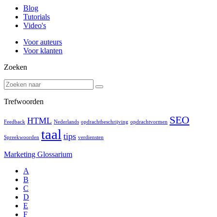
Blog
Tutorials
Video's
Voor auteurs
Voor klanten
Zoeken
Trefwoorden
SEO
HTML
Feedback
Nederlands
opdrachtbeschrijving
opdrachtvormen
taal
tips
Spreekwoorden
verdiensten
Marketing Glossarium
A
B
C
D
E
F