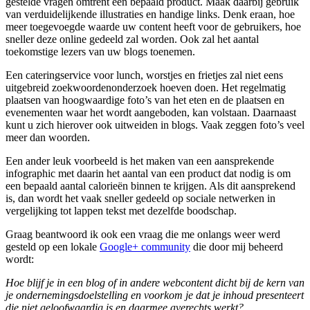
gestelde vragen omtrent een bepaald product. Maak daarbij gebruik
van verduidelijkende illustraties en handige links. Denk eraan, hoe
meer toegevoegde waarde uw content heeft voor de gebruikers, hoe
sneller deze online gedeeld zal worden. Ook zal het aantal
toekomstige lezers van uw blogs toenemen.
Een cateringservice voor lunch, worstjes en frietjes zal niet eens
uitgebreid zoekwoordenonderzoek hoeven doen. Het regelmatig
plaatsen van hoogwaardige foto’s van het eten en de plaatsen en
evenementen waar het wordt aangeboden, kan volstaan. Daarnaast
kunt u zich hierover ook uitweiden in blogs. Vaak zeggen foto’s veel
meer dan woorden.
Een ander leuk voorbeeld is het maken van een aansprekende
infographic met daarin het aantal van een product dat nodig is om
een bepaald aantal calorieën binnen te krijgen. Als dit aansprekend
is, dan wordt het vaak sneller gedeeld op sociale netwerken in
vergelijking tot lappen tekst met dezelfde boodschap.
Graag beantwoord ik ook een vraag die me onlangs weer werd
gesteld op een lokale
Google+ community
die door mij beheerd
wordt:
Hoe blijf je in een blog of in andere webcontent dicht bij de kern van
je ondernemingsdoelstelling en voorkom je dat je inhoud presenteert
die niet geloofwaardig is en daarmee averechts werkt?