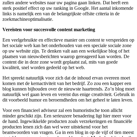
zullen andere websites naar uw pagina gaan linken. Dat heeft een
sterk positief effect op uw ranking in Google. Het aantal inkomende
links is namelijk een van de belangrijkste offsite criteria in de
zoekmachineoptimalisatie.
Vereisten voor succesvolle content marketing
Een veelgebruikte en effectieve manier om content te verspreiden op
het sociale web kan het onderhouden van een speciale sociale zone
op uw website zijn. Te denken valt aan een wekelijkse blog of het
plaatsen van nieuwsberichten waarop gereageerd kan worden. De
content die in deze zone wordt geplaatst zal, mits van goede
kwaliteit, snel worden gedeeld op het web.
Het spreekt natuurlijk voor zich dat de inhoud ervan overeen moet
komen met de kernactiviteit van het bedrijf. Zo zou een kapper een
blog kunnen bijhouden over de nieuwste haartrends. Zo’n blog moet
natuurlijk wel gaan leven en vereist dus enige creativiteit. Gebruik in
dit voorbeeld humor en beroemdheden om het geheel te laten leven.
Voor een financieel adviseur zal een humoristische toon allicht
minder geschikt zijn. Een serieuzere benadering ligt hier meer voor
de hand. Ingewikkelde producten zoals verzekeringen en financiële
producten lenen zich dan wel weer uitstekend voor het
beantwoorden van vragen. Ga in een blog in op de vijf of tien meest