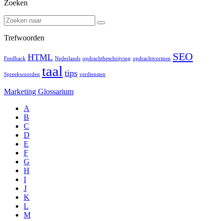
Zoeken
Trefwoorden
SEO
HTML
Feedback
Nederlands
opdrachtbeschrijving
opdrachtvormen
taal
tips
Spreekwoorden
verdiensten
Marketing Glossarium
A
B
C
D
E
F
G
H
I
J
K
L
M