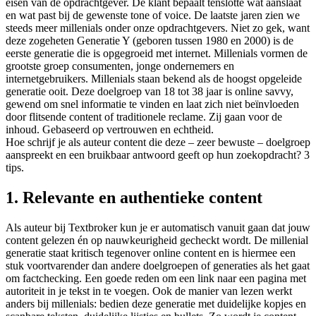
eisen van de opdrachtgever. De klant bepaalt tenslotte wat aanslaat
en wat past bij de gewenste tone of voice. De laatste jaren zien we
steeds meer millenials onder onze opdrachtgevers. Niet zo gek, want
deze zogeheten Generatie Y (geboren tussen 1980 en 2000) is de
eerste generatie die is opgegroeid met internet. Millenials vormen de
grootste groep consumenten, jonge ondernemers en
internetgebruikers. Millenials staan bekend als de hoogst opgeleide
generatie ooit. Deze doelgroep van 18 tot 38 jaar is online savvy,
gewend om snel informatie te vinden en laat zich niet beïnvloeden
door flitsende content of traditionele reclame. Zij gaan voor de
inhoud. Gebaseerd op vertrouwen en echtheid.
Hoe schrijf je als auteur content die deze – zeer bewuste – doelgroep
aanspreekt en een bruikbaar antwoord geeft op hun zoekopdracht? 3
tips.
1. Relevante en authentieke content
Als auteur bij Textbroker kun je er automatisch vanuit gaan dat jouw
content gelezen én op nauwkeurigheid gecheckt wordt. De millenial
generatie staat kritisch tegenover online content en is hiermee een
stuk voortvarender dan andere doelgroepen of generaties als het gaat
om factchecking. Een goede reden om een link naar een pagina met
autoriteit in je tekst in te voegen. Ook de manier van lezen werkt
anders bij millenials: bedien deze generatie met duidelijke kopjes en