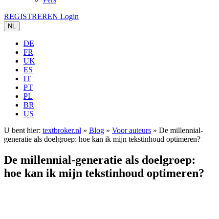
REGISTREREN
Login
NL
DE
FR
UK
ES
IT
PT
PL
BR
US
U bent hier:
textbroker.nl
»
Blog
»
Voor auteurs
»
De millennial-
generatie als doelgroep: hoe kan ik mijn tekstinhoud optimeren?
De millennial-generatie als doelgroep:
hoe kan ik mijn tekstinhoud optimeren?