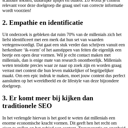
scanbare teksten, duidelijke lijstjes en bullets. Zo wordt je content
relevant voor deze doelgroep die graag snel van correcte informatie
wordt voorzien!
2. Empathie en identificatie
Uit onderzoek is gebleken dat ruim 70% van de millenials zich het
liefst identificeert met een merk dat hun set van waarden
vertegenwoordigt. Dat gaat een stuk verder dan schrijven vanuit een
herkenbare ‘ik-vorm’ of het aanstippen van feiten die eigenlijk een
beetje een open deur vormen. Wil je echt contact maken met
millenials, dan is enige mate van research onontbeerlijk. Millenials
weten tenslotte precies waar ze naar op zoek zijn en worden graag
verrast met content die hun leven makkelijker of begrijpelijker
maakt. Om een epic indruk te maken, moet jouw content dus perfect
aansluiten op het wereldbeeld en de lifestyle van deze bijzondere
doelgroep.
3. Er komt meer bij kijken dan
traditionele SEO
In het verlengde hiervan is het goed te weten dat millenials een
enorme economische kracht vormen. Dit geeft hen het recht om