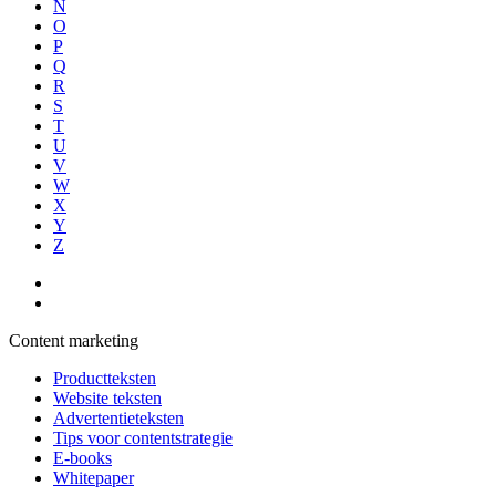
N
O
P
Q
R
S
T
U
V
W
X
Y
Z
Content marketing
Productteksten
Website teksten
Advertentieteksten
Tips voor contentstrategie
E-books
Whitepaper