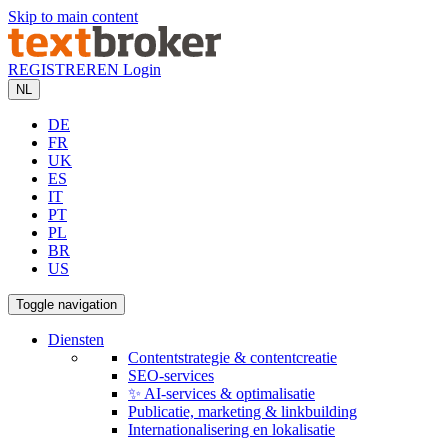
Skip to main content
REGISTREREN
Login
NL
DE
FR
UK
ES
IT
PT
PL
BR
US
Toggle navigation
Diensten
Contentstrategie & contentcreatie
SEO-services
✨ AI-services & optimalisatie
Publicatie, marketing & linkbuilding
Internationalisering en lokalisatie