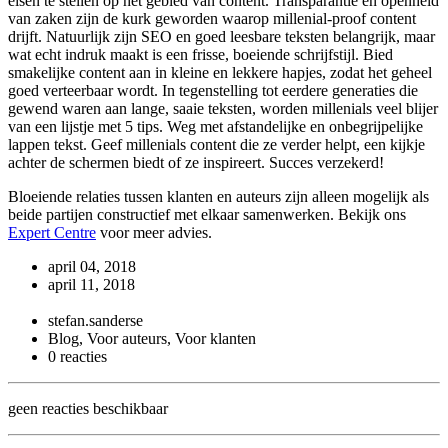
eisen te stellen op het gebied van content. Transparantie en openheid
van zaken zijn de kurk geworden waarop millenial-proof content
drijft. Natuurlijk zijn SEO en goed leesbare teksten belangrijk, maar
wat echt indruk maakt is een frisse, boeiende schrijfstijl. Bied
smakelijke content aan in kleine en lekkere hapjes, zodat het geheel
goed verteerbaar wordt. In tegenstelling tot eerdere generaties die
gewend waren aan lange, saaie teksten, worden millenials veel blijer
van een lijstje met 5 tips. Weg met afstandelijke en onbegrijpelijke
lappen tekst. Geef millenials content die ze verder helpt, een kijkje
achter de schermen biedt of ze inspireert. Succes verzekerd!
Bloeiende relaties tussen klanten en auteurs zijn alleen mogelijk als
beide partijen constructief met elkaar samenwerken. Bekijk ons
Expert Centre
voor meer advies.
april 04, 2018
april 11, 2018
stefan.sanderse
Blog, Voor auteurs, Voor klanten
0 reacties
geen reacties beschikbaar