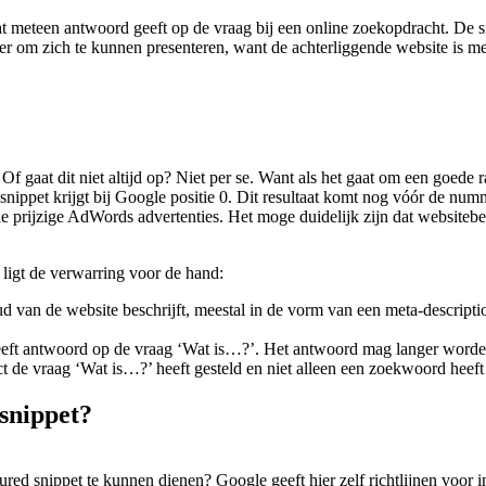
 dat meteen antwoord geeft op de vraag bij een online zoekopdracht. De 
ier om zich te kunnen presenteren, want de achterliggende website is me
f gaat dit niet altijd op? Niet per se. Want als het gaat om een goede 
d snippet krijgt bij Google positie 0. Dit resultaat komt nog vóór de n
de prijzige AdWords advertenties. Het moge duidelijk zijn dat websiteb
l ligt de verwarring voor de hand:
d van de website beschrijft, meestal in de vorm van een meta-descriptio
 geeft antwoord op de vraag ‘Wat is…?’. Het antwoord mag langer word
rect de vraag ‘Wat is…?’ heeft gesteld en niet alleen een zoekwoord heef
 snippet?
ed snippet te kunnen dienen? Google geeft hier zelf richtlijnen voor i