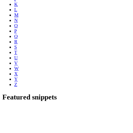
K
L
M
N
O
P
Q
R
S
T
U
V
W
X
Y
Z
Featured snippets