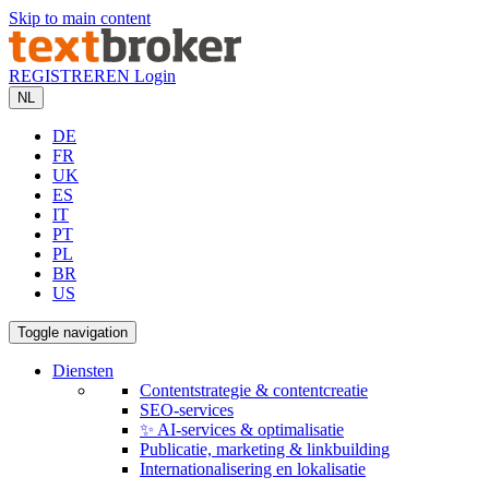
Skip to main content
REGISTREREN
Login
NL
DE
FR
UK
ES
IT
PT
PL
BR
US
Toggle navigation
Diensten
Contentstrategie & contentcreatie
SEO-services
✨ AI-services & optimalisatie
Publicatie, marketing & linkbuilding
Internationalisering en lokalisatie