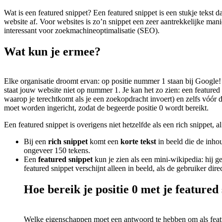
Wat is een featured snippet? Een featured snippet is een stukje tekst
website af. Voor websites is zo’n snippet een zeer aantrekkelijke man
interessant voor zoekmachineoptimalisatie (SEO).
Wat kun je ermee?
Elke organisatie droomt ervan: op positie nummer 1 staan bij Google! O
staat jouw website niet op nummer 1. Je kan het zo zien: een feature
waarop je terechtkomt als je een zoekopdracht invoert) en zelfs vóór 
moet worden ingericht, zodat de begeerde positie 0 wordt bereikt.
Een featured snippet is overigens niet hetzelfde als een rich snippet, a
Bij een
rich snippet
komt een
korte tekst
in beeld die de inhou
ongeveer 150 tekens.
Een
featured snippet
kun je zien als een mini-wikipedia: hij
featured snippet verschijnt alleen in beeld, als de gebruiker di
Hoe bereik je positie 0 met je featured
Welke eigenschappen moet een antwoord te hebben om als featur