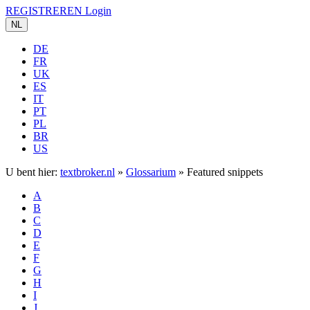
REGISTREREN
Login
NL
DE
FR
UK
ES
IT
PT
PL
BR
US
U bent hier:
textbroker.nl
»
Glossarium
»
Featured snippets
A
B
C
D
E
F
G
H
I
J