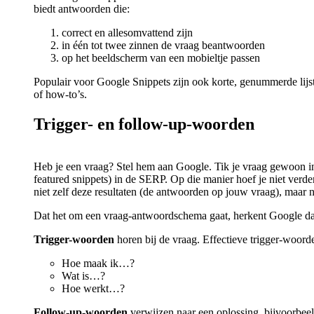
biedt antwoorden die:
correct en allesomvattend zijn
in één tot twee zinnen de vraag beantwoorden
op het beeldscherm van een mobieltje passen
Populair voor Google Snippets zijn ook korte, genummerde lijstjes
of how-to’s.
Trigger- en follow-up-woorden
Heb je een vraag? Stel hem aan Google. Tik je vraag gewoon in 
featured snippets) in de SERP. Op die manier hoef je niet verder
niet zelf deze resultaten (de antwoorden op jouw vraag), maar
Dat het om een vraag-antwoordschema gaat, herkent Google da
Trigger-woorden
horen bij de vraag. Effectieve trigger-woorde
Hoe maak ik…?
Wat is…?
Hoe werkt…?
Follow-up-woorden
verwijzen naar een oplossing, bijvoorbee