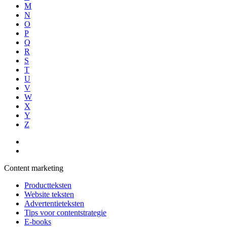
M
N
O
P
Q
R
S
T
U
V
W
X
Y
Z
Content marketing
Productteksten
Website teksten
Advertentieteksten
Tips voor contentstrategie
E-books