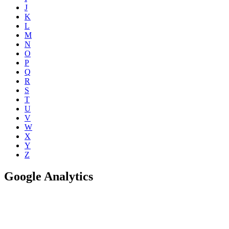
J
K
L
M
N
O
P
Q
R
S
T
U
V
W
X
Y
Z
Google Analytics