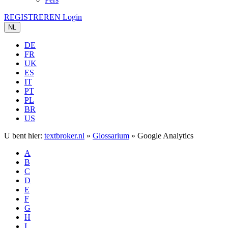
REGISTREREN
Login
NL
DE
FR
UK
ES
IT
PT
PL
BR
US
U bent hier:
textbroker.nl
»
Glossarium
»
Google Analytics
A
B
C
D
E
F
G
H
I