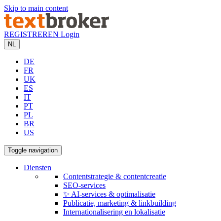
Skip to main content
REGISTREREN
Login
NL
DE
FR
UK
ES
IT
PT
PL
BR
US
Toggle navigation
Diensten
Contentstrategie & contentcreatie
SEO-services
✨ AI-services & optimalisatie
Publicatie, marketing & linkbuilding
Internationalisering en lokalisatie