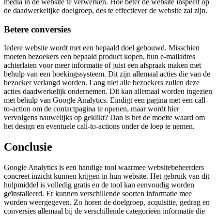
media in de website te verwerken. Hoe beter de website inspeelt op
de daadwerkelijke doelgroep, des te effectiever de website zal zijn.
Betere conversies
Iedere website wordt met een bepaald doel gebouwd. Misschien
moeten bezoekers een bepaald product kopen, hun e-mailadres
achterlaten voor meer informatie of juist een afspraak maken met
behulp van een boekingssysteem. Dit zijn allemaal acties die van de
bezoeker verlangd worden. Lang niet alle bezoekers zullen deze
acties daadwerkelijk ondernemen. Dit kan allemaal worden ingezien
met behulp van Google Analytics. Eindigt een pagina met een call-
to-action om de contactpagina te openen, maar wordt hier
vervolgens nauwelijks op geklikt? Dan is het de moeite waard om
het design en eventuele call-to-actions onder de loep te nemen.
Conclusie
Google Analytics is een handige tool waarmee websitebeheerders
concreet inzicht kunnen krijgen in hun website. Het gebruik van dit
hulpmiddel is volledig gratis en de tool kan eenvoudig worden
geïnstalleerd. Er kunnen verschillende soorten informatie mee
worden weergegeven. Zo horen de doelgroep, acquisitie, gedrag en
conversies allemaal bij de verschillende categorieën informatie die