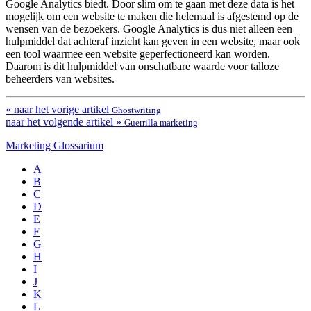
Google Analytics biedt. Door slim om te gaan met deze data is het
mogelijk om een website te maken die helemaal is afgestemd op de
wensen van de bezoekers. Google Analytics is dus niet alleen een
hulpmiddel dat achteraf inzicht kan geven in een website, maar ook
een tool waarmee een website geperfectioneerd kan worden.
Daarom is dit hulpmiddel van onschatbare waarde voor talloze
beheerders van websites.
« naar het vorige artikel
Ghostwriting
naar het volgende artikel »
Guerrilla marketing
Marketing Glossarium
A
B
C
D
E
F
G
H
I
J
K
L