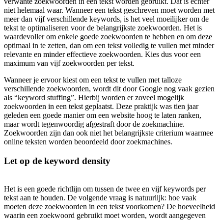
verwante zoekwoorden in een tekst worden gebruikt. Dat is echter
niet helemaal waar. Wanneer een tekst geschreven moet worden met
meer dan vijf verschillende keywords, is het veel moeilijker om de
tekst te optimaliseren voor de belangrijkste zoekwoorden. Het is
waardevoller om enkele goede zoekwoorden te hebben en om deze
optimaal in te zetten, dan om een tekst volledig te vullen met minder
relevante en minder effectieve zoekwoorden. Kies dus voor een
maximum van vijf zoekwoorden per tekst.
Wanneer je ervoor kiest om een tekst te vullen met talloze
verschillende zoekwoorden, wordt dit door Google nog vaak gezien
als “keyword stuffing”. Hierbij worden er zoveel mogelijk
zoekwoorden in een tekst geplaatst. Deze praktijk was tien jaar
geleden een goede manier om een website hoog te laten ranken,
maar wordt tegenwoordig afgestraft door de zoekmachine.
Zoekwoorden zijn dan ook niet het belangrijkste criterium waarmee
online teksten worden beoordeeld door zoekmachines.
Let op de keyword density
Het is een goede richtlijn om tussen de twee en vijf keywords per
tekst aan te houden. De volgende vraag is natuurlijk: hoe vaak
moeten deze zoekwoorden in een tekst voorkomen? De hoeveelheid
waarin een zoekwoord gebruikt moet worden, wordt aangegeven