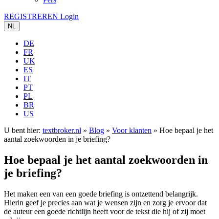
REGISTREREN
Login
NL
DE
FR
UK
ES
IT
PT
PL
BR
US
U bent hier:
textbroker.nl
»
Blog
»
Voor klanten
»
Hoe bepaal je het
aantal zoekwoorden in je briefing?
Hoe bepaal je het aantal zoekwoorden in
je briefing?
Het maken een van een goede briefing is ontzettend belangrijk.
Hierin geef je precies aan wat je wensen zijn en zorg je ervoor dat
de auteur een goede richtlijn heeft voor de tekst die hij of zij moet