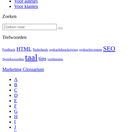
Voor auteurs
Voor klanten
Zoeken
Trefwoorden
SEO
HTML
Feedback
Nederlands
opdrachtbeschrijving
opdrachtvormen
taal
tips
Spreekwoorden
verdiensten
Marketing Glossarium
A
B
C
D
E
F
G
H
I
J