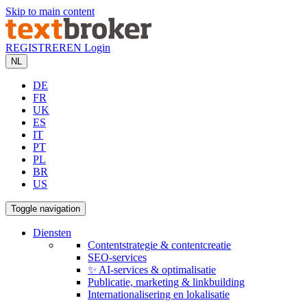
Skip to main content
REGISTREREN
Login
NL
DE
FR
UK
ES
IT
PT
PL
BR
US
Toggle navigation
Diensten
Contentstrategie & contentcreatie
SEO-services
✨ AI-services & optimalisatie
Publicatie, marketing & linkbuilding
Internationalisering en lokalisatie