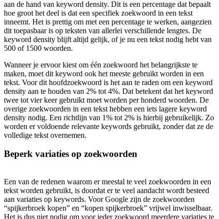
aan de hand van keyword density. Dit is een percentage dat bepaalt
hoe groot het deel is dat een specifiek zoekwoord in een tekst
inneemt. Het is prettig om met een percentage te werken, aangezien
dit toepasbaar is op teksten van allerlei verschillende lengtes. De
keyword density blijft altijd gelijk, of je nu een tekst nodig hebt van
500 of 1500 woorden.
Wanneer je ervoor kiest om één zoekwoord het belangrijkste te
maken, moet dit keyword ook het meeste gebruikt worden in een
tekst. Voor dit hoofdzoekwoord is het aan te raden om een keyword
density aan te houden van 2% tot 4%. Dat betekent dat het keyword
twee tot vier keer gebruikt moet worden per honderd woorden. De
overige zoekwoorden in een tekst hebben een iets lagere keyword
density nodig. Een richtlijn van 1% tot 2% is hierbij gebruikelijk. Zo
worden er voldoende relevante keywords gebruikt, zonder dat ze de
volledige tekst overnemen.
Beperk variaties op zoekwoorden
Een van de redenen waarom er meestal te veel zoekwoorden in een
tekst worden gebruikt, is doordat er te veel aandacht wordt besteed
aan variaties op keywords. Voor Google zijn de zoekwoorden
“spijkerbroek kopen” en “kopen spijkerbroek” vrijwel inwisselbaar.
Het is dus niet nodig om voor ieder zoekwoord meerdere variaties te