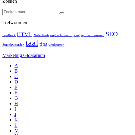
Zoeken
Trefwoorden
SEO
HTML
Feedback
Nederlands
opdrachtbeschrijving
opdrachtvormen
taal
tips
Spreekwoorden
verdiensten
Marketing Glossarium
A
B
C
D
E
F
G
H
I
J
K
L
M