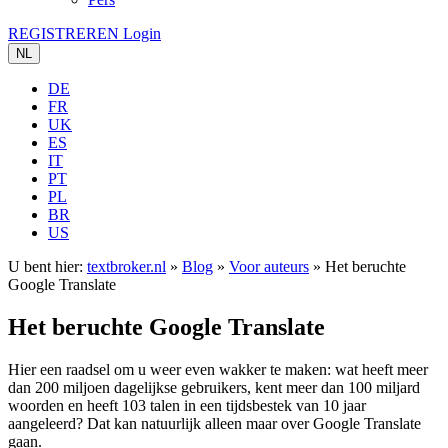
REGISTREREN
Login
NL
DE
FR
UK
ES
IT
PT
PL
BR
US
U bent hier:
textbroker.nl
»
Blog
»
Voor auteurs
»
Het beruchte
Google Translate
Het beruchte Google Translate
Hier een raadsel om u weer even wakker te maken: wat heeft meer
dan 200 miljoen dagelijkse gebruikers, kent meer dan 100 miljard
woorden en heeft 103 talen in een tijdsbestek van 10 jaar
aangeleerd? Dat kan natuurlijk alleen maar over Google Translate
gaan.