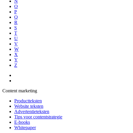
N
O
P
Q
R
S
T
U
V
W
X
Y
Z
Content marketing
Productteksten
Website teksten
Advertentieteksten
Tips voor contentstrategie
E-books
Whitepaper