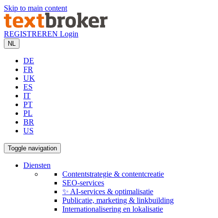
Skip to main content
REGISTREREN
Login
NL
DE
FR
UK
ES
IT
PT
PL
BR
US
Toggle navigation
Diensten
Contentstrategie & contentcreatie
SEO-services
✨ AI-services & optimalisatie
Publicatie, marketing & linkbuilding
Internationalisering en lokalisatie