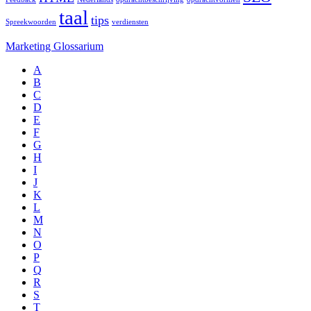
taal
tips
Spreekwoorden
verdiensten
Marketing Glossarium
A
B
C
D
E
F
G
H
I
J
K
L
M
N
O
P
Q
R
S
T