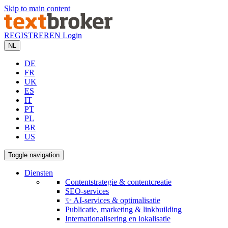
Skip to main content
REGISTREREN
Login
NL
DE
FR
UK
ES
IT
PT
PL
BR
US
Toggle navigation
Diensten
Contentstrategie & contentcreatie
SEO-services
✨ AI-services & optimalisatie
Publicatie, marketing & linkbuilding
Internationalisering en lokalisatie