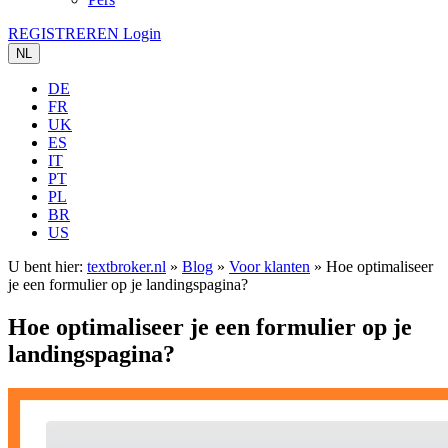
REGISTREREN
Login
NL
DE
FR
UK
ES
IT
PT
PL
BR
US
U bent hier:
textbroker.nl
»
Blog
»
Voor klanten
»
Hoe optimaliseer
je een formulier op je landingspagina?
Hoe optimaliseer je een formulier op je
landingspagina?