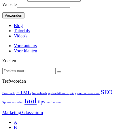
Website
Blog
Tutorials
Video's
Voor auteurs
Voor klanten
Zoeken
Trefwoorden
SEO
HTML
Feedback
Nederlands
opdrachtbeschrijving
opdrachtvormen
taal
tips
Spreekwoorden
verdiensten
Marketing Glossarium
A
B