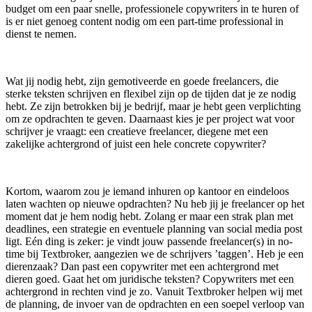
budget om een paar snelle, professionele copywriters in te huren of
is er niet genoeg content nodig om een part-time professional in
dienst te nemen.
Wat jij nodig hebt, zijn gemotiveerde en goede freelancers, die
sterke teksten schrijven en flexibel zijn op de tijden dat je ze nodig
hebt. Ze zijn betrokken bij je bedrijf, maar je hebt geen verplichting
om ze opdrachten te geven. Daarnaast kies je per project wat voor
schrijver je vraagt: een creatieve freelancer, diegene met een
zakelijke achtergrond of juist een hele concrete copywriter?
Kortom, waarom zou je iemand inhuren op kantoor en eindeloos
laten wachten op nieuwe opdrachten? Nu heb jij je freelancer op het
moment dat je hem nodig hebt. Zolang er maar een strak plan met
deadlines, een strategie en eventuele planning van social media post
ligt. Eén ding is zeker: je vindt jouw passende freelancer(s) in no-
time bij Textbroker, aangezien we de schrijvers ’taggen’. Heb je een
dierenzaak? Dan past een copywriter met een achtergrond met
dieren goed. Gaat het om juridische teksten? Copywriters met een
achtergrond in rechten vind je zo. Vanuit Textbroker helpen wij met
de planning, de invoer van de opdrachten en een soepel verloop van