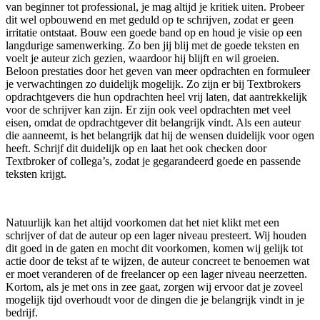
van beginner tot professional, je mag altijd je kritiek uiten. Probeer
dit wel opbouwend en met geduld op te schrijven, zodat er geen
irritatie ontstaat. Bouw een goede band op en houd je visie op een
langdurige samenwerking. Zo ben jij blij met de goede teksten en
voelt je auteur zich gezien, waardoor hij blijft en wil groeien.
Beloon prestaties door het geven van meer opdrachten en formuleer
je verwachtingen zo duidelijk mogelijk. Zo zijn er bij Textbrokers
opdrachtgevers die hun opdrachten heel vrij laten, dat aantrekkelijk
voor de schrijver kan zijn. Er zijn ook veel opdrachten met veel
eisen, omdat de opdrachtgever dit belangrijk vindt. Als een auteur
die aanneemt, is het belangrijk dat hij de wensen duidelijk voor ogen
heeft. Schrijf dit duidelijk op en laat het ook checken door
Textbroker of collega’s, zodat je gegarandeerd goede en passende
teksten krijgt.
Natuurlijk kan het altijd voorkomen dat het niet klikt met een
schrijver of dat de auteur op een lager niveau presteert. Wij houden
dit goed in de gaten en mocht dit voorkomen, komen wij gelijk tot
actie door de tekst af te wijzen, de auteur concreet te benoemen wat
er moet veranderen of de freelancer op een lager niveau neerzetten.
Kortom, als je met ons in zee gaat, zorgen wij ervoor dat je zoveel
mogelijk tijd overhoudt voor de dingen die je belangrijk vindt in je
bedrijf.