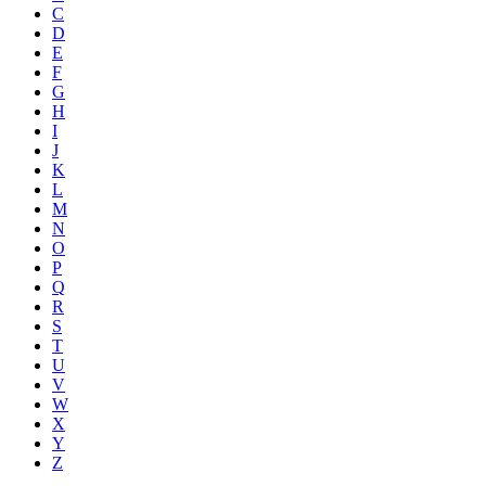
C
D
E
F
G
H
I
J
K
L
M
N
O
P
Q
R
S
T
U
V
W
X
Y
Z