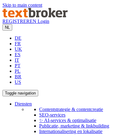
Skip to main content
REGISTREREN
Login
NL
DE
FR
UK
ES
IT
PT
PL
BR
US
Toggle navigation
Diensten
Contentstrategie & contentcreatie
SEO-services
✨ AI-services & optimalisatie
Publicatie, marketing & linkbuilding
Internationalisering en lokalisatie