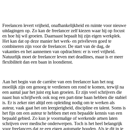
Freelancen levert vrijheid, onafhankelijkheid en ruimte voor nieuwe
uitdagingen op. Zo kan de freelancer zelf kiezen waar hij op focust
en hoe hij wil groeien. Daarnaast bepaalt hij zijn eigen werkplek.
Het kan dat op deze manier het werk- en privéleven goed te
combineren zijn voor de freelancer. De start van de dag, de
vakanties en het aannemen van opdrachten: er is veel vrijheid.
Natuurlijk moet de freelancer leven met deadlines, maar is er meer
flexibiliteit dan een baan in loondienst.
Aan het begin van de carrière van een freelancer kan het nog
moeilijk zijn om genoeg te verdienen om rond te komen, terwijl na
een aantal jaar het juist erg kan groeien. Er zijn veel schrijvers die
naast hun schrijfwerk ook nog een part-time baan hebben die stabiel
is. Er is zeker niet altijd een opleiding nodig om te werken als
auteur, vaak gaat het om leergierigheid, discipline en talent. Soms is
het fijn om een auteur te hebben met een bepaalde kennis van een
bepaald gebied. Zo kun je voormalige of werkende artsen laten
schrijven over medische onderwerpen. Toch is het heel belangrijk
voor freelancers dat ze een eigen automatie houden. Als je dit in je