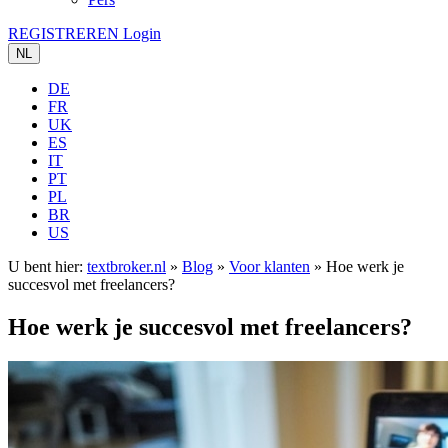
REGISTREREN
Login
NL
DE
FR
UK
ES
IT
PT
PL
BR
US
U bent hier:
textbroker.nl
»
Blog
»
Voor klanten
»
Hoe werk je
succesvol met freelancers?
Hoe werk je succesvol met freelancers?