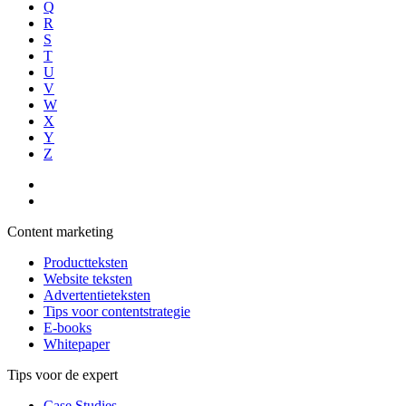
Q
R
S
T
U
V
W
X
Y
Z
Content marketing
Productteksten
Website teksten
Advertentieteksten
Tips voor contentstrategie
E-books
Whitepaper
Tips voor de expert
Case Studies