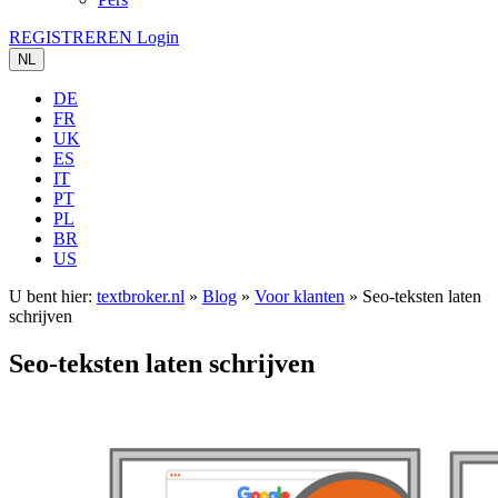
REGISTREREN
Login
NL
DE
FR
UK
ES
IT
PT
PL
BR
US
U bent hier:
textbroker.nl
»
Blog
»
Voor klanten
»
Seo-teksten laten
schrijven
Seo-teksten laten schrijven