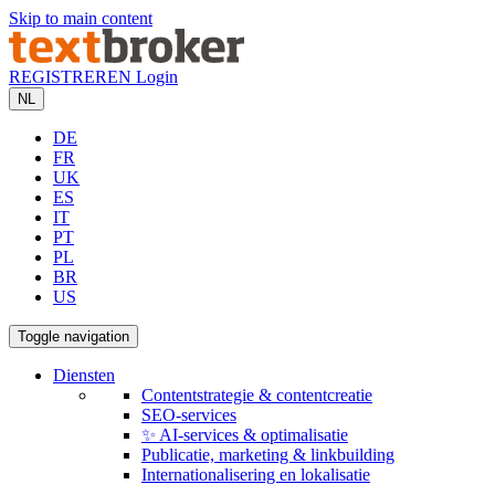
Skip to main content
REGISTREREN
Login
NL
DE
FR
UK
ES
IT
PT
PL
BR
US
Toggle navigation
Diensten
Contentstrategie & contentcreatie
SEO-services
✨ AI-services & optimalisatie
Publicatie, marketing & linkbuilding
Internationalisering en lokalisatie