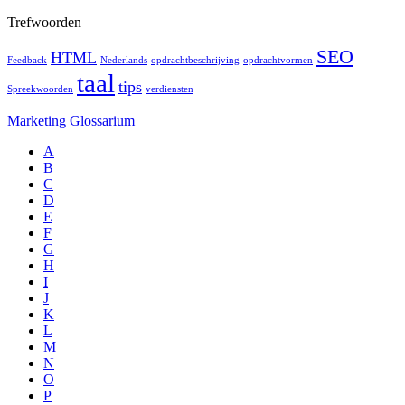
Trefwoorden
SEO
HTML
Feedback
Nederlands
opdrachtbeschrijving
opdrachtvormen
taal
tips
Spreekwoorden
verdiensten
Marketing Glossarium
A
B
C
D
E
F
G
H
I
J
K
L
M
N
O
P