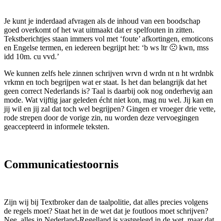
Je kunt je inderdaad afvragen als de inhoud van een boodschap
goed overkomt of het wat uitmaakt dat er spelfouten in zitten.
Tekstberichtjes staan immers vol met ‘foute’ afkortingen, emoticons
en Engelse termen, en iedereen begrijpt het: ‘b ws ltr 🙁 kwn, mss
idd 10m. cu vvd.’
We kunnen zelfs hele zinnen schrijven wrvn d wrdn nt n ht wrdnbk
vrkmn en toch begrijpen wat er staat. Is het dan belangrijk dat het
geen correct Nederlands is? Taal is daarbij ook nog onderhevig aan
mode. Wat vijftig jaar geleden écht niet kon, mag nu wel. Jij kan en
jij wil en jij zal dat toch wel begrijpen? Gingen er vroeger drie vette,
rode strepen door de vorige zin, nu worden deze vervoegingen
geaccepteerd in informele teksten.
Communicatiestoornis
Zijn wij bij Textbroker dan de taalpolitie, dat alles precies volgens
de regels moet? Staat het in de wet dat je foutloos moet schrijven?
Nee, alles in Nederland-Regelland is vastgelegd in de wet, maar dat