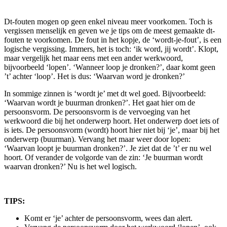
Dt-fouten mogen op geen enkel niveau meer voorkomen. Toch is
vergissen menselijk en geven we je tips om de meest gemaakte dt-
fouten te voorkomen. De fout in het kopje, de ‘wordt-je-fout’, is een
logische vergissing. Immers, het is toch: ‘ik word, jij wordt’. Klopt,
maar vergelijk het maar eens met een ander werkwoord,
bijvoorbeeld ‘lopen’. ‘Wanneer loop je dronken?’, daar komt geen
’t’ achter ‘loop’. Het is dus: ‘Waarvan word je dronken?’
In sommige zinnen is ‘wordt je’ met dt wel goed. Bijvoorbeeld:
‘Waarvan wordt je buurman dronken?’. Het gaat hier om de
persoonsvorm. De persoonsvorm is de vervoeging van het
werkwoord die bij het onderwerp hoort. Het onderwerp doet iets of
is iets. De persoonsvorm (wordt) hoort hier niet bij ‘je’, maar bij het
onderwerp (buurman). Vervang het maar weer door lopen:
‘Waarvan loopt je buurman dronken?’. Je ziet dat de ’t’ er nu wel
hoort. Of verander de volgorde van de zin: ‘Je buurman wordt
waarvan dronken?’ Nu is het wel logisch.
TIPS:
Komt er ‘je’ achter de persoonsvorm, wees dan alert.