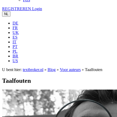
REGISTREREN
Login
NL
DE
FR
UK
ES
IT
PT
PL
BR
US
U bent hier:
textbroker.nl
»
Blog
»
Voor auteurs
»
Taalfouten
Taalfouten