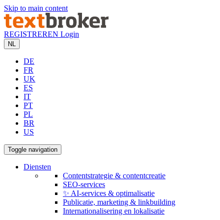
Skip to main content
REGISTREREN
Login
NL
DE
FR
UK
ES
IT
PT
PL
BR
US
Toggle navigation
Diensten
Contentstrategie & contentcreatie
SEO-services
✨ AI-services & optimalisatie
Publicatie, marketing & linkbuilding
Internationalisering en lokalisatie