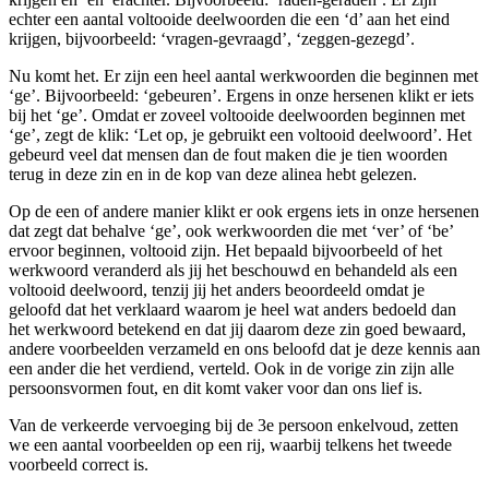
echter een aantal voltooide deelwoorden die een ‘d’ aan het eind
krijgen, bijvoorbeeld: ‘vragen-gevraagd’, ‘zeggen-gezegd’.
Nu komt het. Er zijn een heel aantal werkwoorden die beginnen met
‘ge’. Bijvoorbeeld: ‘gebeuren’. Ergens in onze hersenen klikt er iets
bij het ‘ge’. Omdat er zoveel voltooide deelwoorden beginnen met
‘ge’, zegt de klik: ‘Let op, je gebruikt een voltooid deelwoord’. Het
gebeurd veel dat mensen dan de fout maken die je tien woorden
terug in deze zin en in de kop van deze alinea hebt gelezen.
Op de een of andere manier klikt er ook ergens iets in onze hersenen
dat zegt dat behalve ‘ge’, ook werkwoorden die met ‘ver’ of ‘be’
ervoor beginnen, voltooid zijn. Het bepaald bijvoorbeeld of het
werkwoord veranderd als jij het beschouwd en behandeld als een
voltooid deelwoord, tenzij jij het anders beoordeeld omdat je
geloofd dat het verklaard waarom je heel wat anders bedoeld dan
het werkwoord betekend en dat jij daarom deze zin goed bewaard,
andere voorbeelden verzameld en ons beloofd dat je deze kennis aan
een ander die het verdiend, verteld. Ook in de vorige zin zijn alle
persoonsvormen fout, en dit komt vaker voor dan ons lief is.
Van de verkeerde vervoeging bij de 3e persoon enkelvoud, zetten
we een aantal voorbeelden op een rij, waarbij telkens het tweede
voorbeeld correct is.