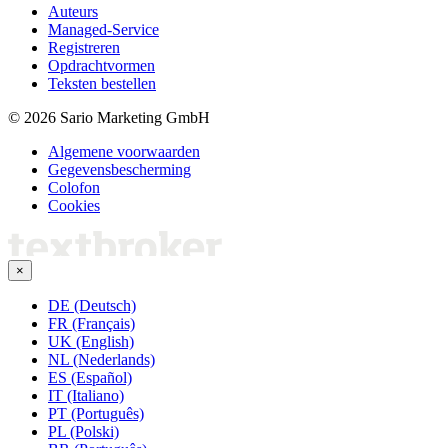
Auteurs
Managed-Service
Registreren
Opdrachtvormen
Teksten bestellen
© 2026 Sario Marketing GmbH
Algemene voorwaarden
Gegevensbescherming
Colofon
Cookies
×
DE (Deutsch)
FR (Français)
UK (English)
NL (Nederlands)
ES (Español)
IT (Italiano)
PT (Português)
PL (Polski)