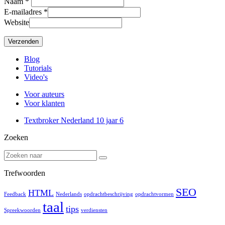
Naam
*
E-mailadres
*
Website
Blog
Tutorials
Video's
Voor auteurs
Voor klanten
Textbroker Nederland 10 jaar
6
Zoeken
Trefwoorden
SEO
HTML
Feedback
Nederlands
opdrachtbeschrijving
opdrachtvormen
taal
tips
Spreekwoorden
verdiensten