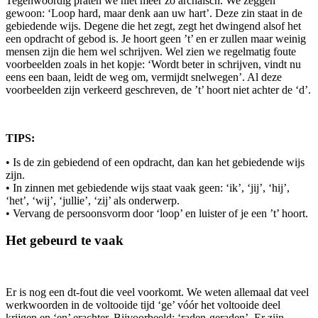
Tegenwoordig praten we niet meer zo archaïsch. We zeggen
gewoon: ‘Loop hard, maar denk aan uw hart’. Deze zin staat in de
gebiedende wijs. Degene die het zegt, zegt het dwingend alsof het
een opdracht of gebod is. Je hoort geen ’t’ en er zullen maar weinig
mensen zijn die hem wel schrijven. Wel zien we regelmatig foute
voorbeelden zoals in het kopje: ‘Wordt beter in schrijven, vindt nu
eens een baan, leidt de weg om, vermijdt snelwegen’. Al deze
voorbeelden zijn verkeerd geschreven, de ’t’ hoort niet achter de ‘d’.
TIPS:
• Is de zin gebiedend of een opdracht, dan kan het gebiedende wijs
zijn.
• In zinnen met gebiedende wijs staat vaak geen: ‘ik’, ‘jij’, ‘hij’,
‘het’, ‘wij’, ‘jullie’, ‘zij’ als onderwerp.
• Vervang de persoonsvorm door ‘loop’ en luister of je een ’t’ hoort.
Het gebeurd te vaak
Er is nog een dt-fout die veel voorkomt. We weten allemaal dat veel
werkwoorden in de voltooide tijd ‘ge’ vóór het voltooide deel
krijgen en ‘en’ erachter. Bijvoorbeeld: ‘raden-geraden’. Er zijn