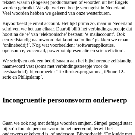
teksten waarin (Engelse) productnamen of woorden uit het Engels
worden gebruikt. We zijn wel een beetje verengelst in Nederland.
Veel woorden hebben we geleend van onze westerburen.
Bijvoorbeeld je email account. Het lijkt prima zo, maar in Nederland
schrijven we het aan elkaar. Daarbij blijft het verbindingsstreepje dat
hoort na de ‘e’ van ‘elektronische’ bestaan: ‘e-mailaccount’. Ook
een zelfstandig naamwoord dat komt na ‘online’ plakken we eraan:
‘onlinebedrijf’. Nog wat voorbeelden: ‘softwareapplicaties,
opensource, voicemail, powerpointpresentatie en sciencefiction’.
We schrijven ook een bedrijfsnaam aan het bijbehorende zelfstandig
naamwoord vast (soms met verbindingsstreepje voor de
leesbaarheid), bijvoorbeeld: ‘Textbroker-programma, iPhone 12-
serie en Philipslamp’.
Incongruentie persoonsvorm onderwerp
Gaan we ook nog met deftige woorden smijten. Simpel gezegd staat
bij zo’n fout de persoonsvorm in het meervoud, terwijl het
onderwerp enkelvoud is, of andersom. Bijvoorbeeld: ‘De kudde met