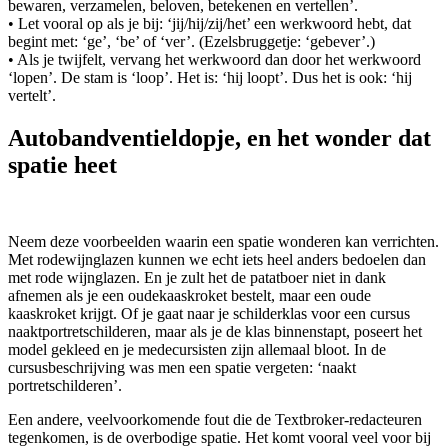
bewaren, verzamelen, beloven, betekenen en vertellen’.
• Let vooral op als je bij: ‘jij/hij/zij/het’ een werkwoord hebt, dat
begint met: ‘ge’, ‘be’ of ‘ver’. (Ezelsbruggetje: ‘gebever’.)
• Als je twijfelt, vervang het werkwoord dan door het werkwoord
‘lopen’. De stam is ‘loop’. Het is: ‘hij loopt’. Dus het is ook: ‘hij
vertelt’.
Autobandventieldopje, en het wonder dat
spatie heet
Neem deze voorbeelden waarin een spatie wonderen kan verrichten.
Met rodewijnglazen kunnen we echt iets heel anders bedoelen dan
met rode wijnglazen. En je zult het de patatboer niet in dank
afnemen als je een oudekaaskroket bestelt, maar een oude
kaaskroket krijgt. Of je gaat naar je schilderklas voor een cursus
naaktportretschilderen, maar als je de klas binnenstapt, poseert het
model gekleed en je medecursisten zijn allemaal bloot. In de
cursusbeschrijving was men een spatie vergeten: ‘naakt
portretschilderen’.
Een andere, veelvoorkomende fout die de Textbroker-redacteuren
tegenkomen, is de overbodige spatie. Het komt vooral veel voor bij