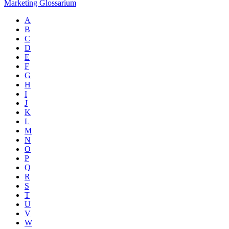
Marketing Glossarium
A
B
C
D
E
F
G
H
I
J
K
L
M
N
O
P
Q
R
S
T
U
V
W