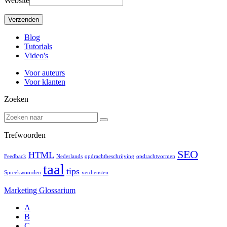
Website
Blog
Tutorials
Video's
Voor auteurs
Voor klanten
Zoeken
Trefwoorden
SEO
HTML
Feedback
Nederlands
opdrachtbeschrijving
opdrachtvormen
taal
tips
Spreekwoorden
verdiensten
Marketing Glossarium
A
B
C