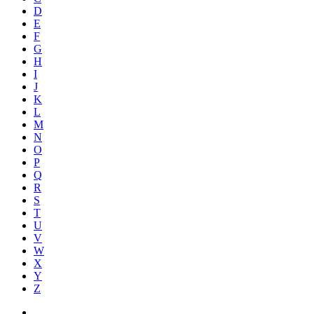
D
E
F
G
H
I
J
K
L
M
N
O
P
Q
R
S
T
U
V
W
X
Y
Z