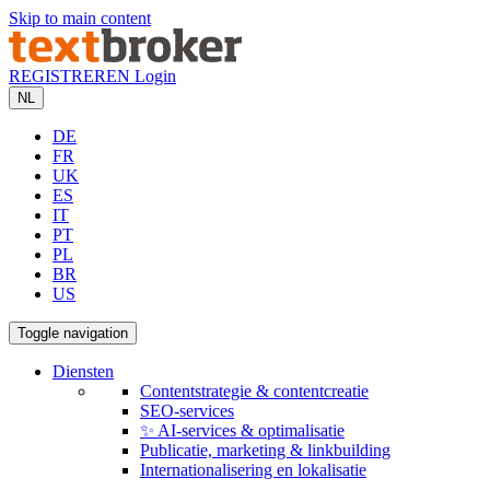
Skip to main content
REGISTREREN
Login
NL
DE
FR
UK
ES
IT
PT
PL
BR
US
Toggle navigation
Diensten
Contentstrategie & contentcreatie
SEO-services
✨ AI-services & optimalisatie
Publicatie, marketing & linkbuilding
Internationalisering en lokalisatie