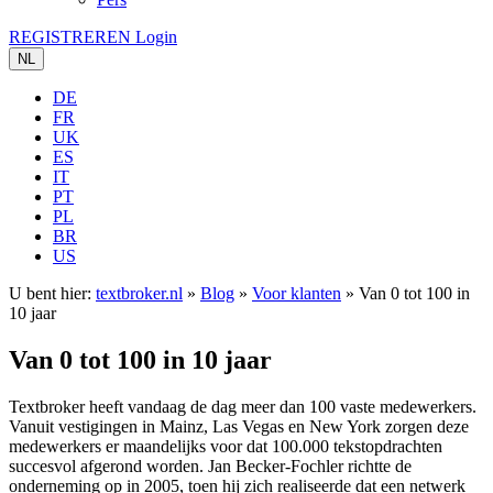
REGISTREREN
Login
NL
DE
FR
UK
ES
IT
PT
PL
BR
US
U bent hier:
textbroker.nl
»
Blog
»
Voor klanten
»
Van 0 tot 100 in
10 jaar
Van 0 tot 100 in 10 jaar
Textbroker heeft vandaag de dag meer dan 100 vaste medewerkers.
Vanuit vestigingen in Mainz, Las Vegas en New York zorgen deze
medewerkers er maandelijks voor dat 100.000 tekstopdrachten
succesvol afgerond worden. Jan Becker-Fochler richtte de
onderneming op in 2005, toen hij zich realiseerde dat een netwerk