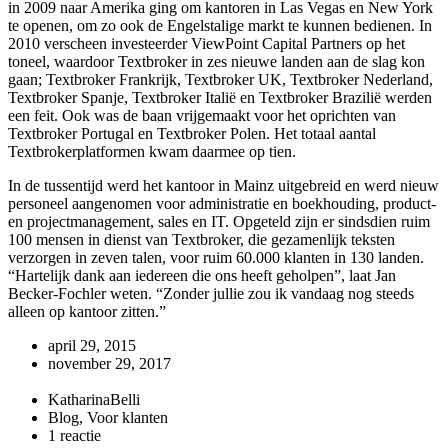
in 2009 naar Amerika ging om kantoren in Las Vegas en New York
te openen, om zo ook de Engelstalige markt te kunnen bedienen. In
2010 verscheen investeerder ViewPoint Capital Partners op het
toneel, waardoor Textbroker in zes nieuwe landen aan de slag kon
gaan; Textbroker Frankrijk, Textbroker UK, Textbroker Nederland,
Textbroker Spanje, Textbroker Italië en Textbroker Brazilië werden
een feit. Ook was de baan vrijgemaakt voor het oprichten van
Textbroker Portugal en Textbroker Polen. Het totaal aantal
Textbrokerplatformen kwam daarmee op tien.
In de tussentijd werd het kantoor in Mainz uitgebreid en werd nieuw
personeel aangenomen voor administratie en boekhouding, product-
en projectmanagement, sales en IT. Opgeteld zijn er sindsdien ruim
100 mensen in dienst van Textbroker, die gezamenlijk teksten
verzorgen in zeven talen, voor ruim 60.000 klanten in 130 landen.
“Hartelijk dank aan iedereen die ons heeft geholpen”, laat Jan
Becker-Fochler weten. “Zonder jullie zou ik vandaag nog steeds
alleen op kantoor zitten.”
april 29, 2015
november 29, 2017
KatharinaBelli
Blog, Voor klanten
1 reactie