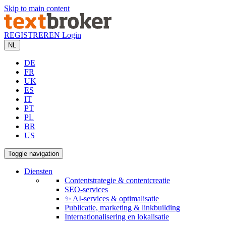
Skip to main content
REGISTREREN
Login
NL
DE
FR
UK
ES
IT
PT
PL
BR
US
Toggle navigation
Diensten
Contentstrategie & contentcreatie
SEO-services
✨ AI-services & optimalisatie
Publicatie, marketing & linkbuilding
Internationalisering en lokalisatie