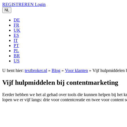
REGISTREREN
Login
NL
DE
FR
UK
ES
IT
PT
PL
BR
US
U bent hier:
textbroker.nl
»
Blog
»
Voor klanten
»
Vijf hulpmiddelen 
Vijf hulpmiddelen bij contentmarketing
Eerder hebben we het al gehad over tools die kunnen helpen bij het 
lopen we er vijf langs: drie voor contentcreatie en twee voor content 