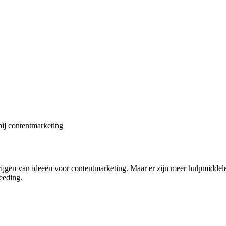
bij contentmarketing
krijgen van ideeën voor contentmarketing. Maar er zijn meer hulpmidd
seeding.