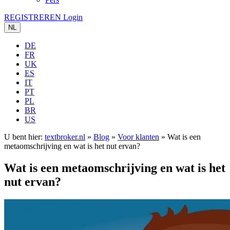
REGISTREREN
Login
NL
DE
FR
UK
ES
IT
PT
PL
BR
US
U bent hier:
textbroker.nl
»
Blog
»
Voor klanten
»
Wat is een
metaomschrijving en wat is het nut ervan?
Wat is een metaomschrijving en wat is het
nut ervan?