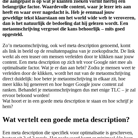
die aangepast is op wat je klanten zoeken vormt hierbij een
belangrijke factor. Waardevolle content, waar je lezer iets aan
heeft en waar over nagedacht is. Heb je eenmaal jouw
geweldige tekst klaarstaan om het world wide web te veroveren,
dan is het natuurlijk de bedoeling dat hij gelezen wordt. Een
metaomschrijving vergroot die kans behoorlijk – mits goed
opgesteld.
Zo’n metaomschrijving, ook wel meta description genoemd, komt
als link in beeld op de resultatenpagina van je zoekopdracht. De link
werkt als een teaser om mensen verleiden door te klikken naar jouw
content. Een meta description op zich telt voor Google niet mee als
optimalisatie factor. Wat je er dan aan hebt? Zodra je mensen weet te
verleiden door de klikken, wordt het nut van de metaomschrijving
direct duidelijk: hoe beter je metaomschrijving in elkaar zit, hoe
meer kliks hij genereert en hoe hoger Google jouw content zal
ranken. Behandel je metaomschrijvingen dus met enige TLC – je zal
ervoor beloond worden!
Wat hoort er in een goede meta description te staan en hoe schrijf je
hem?
Wat vertelt een goede meta description?
Een meta description die specifiek voor optimalisatie is geschreven,