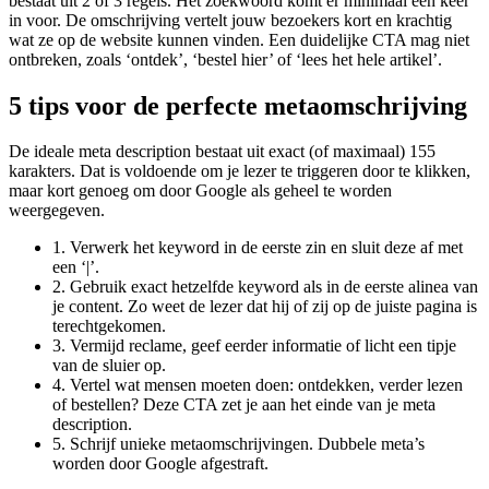
bestaat uit 2 of 3 regels. Het zoekwoord komt er minimaal één keer
in voor. De omschrijving vertelt jouw bezoekers kort en krachtig
wat ze op de website kunnen vinden. Een duidelijke CTA mag niet
ontbreken, zoals ‘ontdek’, ‘bestel hier’ of ‘lees het hele artikel’.
5 tips voor de perfecte metaomschrijving
De ideale meta description bestaat uit exact (of maximaal) 155
karakters. Dat is voldoende om je lezer te triggeren door te klikken,
maar kort genoeg om door Google als geheel te worden
weergegeven.
1. Verwerk het keyword in de eerste zin en sluit deze af met
een ‘|’.
2. Gebruik exact hetzelfde keyword als in de eerste alinea van
je content. Zo weet de lezer dat hij of zij op de juiste pagina is
terechtgekomen.
3. Vermijd reclame, geef eerder informatie of licht een tipje
van de sluier op.
4. Vertel wat mensen moeten doen: ontdekken, verder lezen
of bestellen? Deze CTA zet je aan het einde van je meta
description.
5. Schrijf unieke metaomschrijvingen. Dubbele meta’s
worden door Google afgestraft.