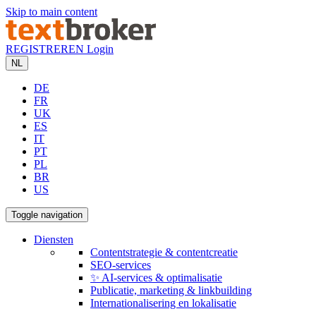
Skip to main content
REGISTREREN
Login
NL
DE
FR
UK
ES
IT
PT
PL
BR
US
Toggle navigation
Diensten
Contentstrategie & contentcreatie
SEO-services
✨ AI-services & optimalisatie
Publicatie, marketing & linkbuilding
Internationalisering en lokalisatie