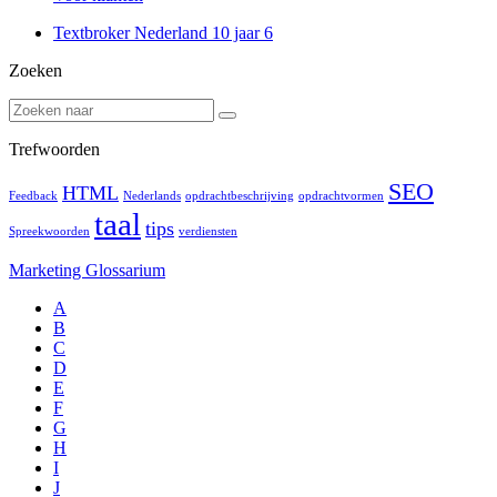
Textbroker Nederland 10 jaar
6
Zoeken
Trefwoorden
SEO
HTML
Feedback
Nederlands
opdrachtbeschrijving
opdrachtvormen
taal
tips
Spreekwoorden
verdiensten
Marketing Glossarium
A
B
C
D
E
F
G
H
I
J