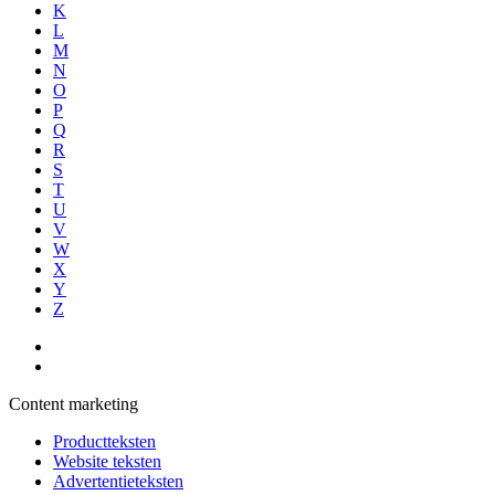
K
L
M
N
O
P
Q
R
S
T
U
V
W
X
Y
Z
Content marketing
Productteksten
Website teksten
Advertentieteksten