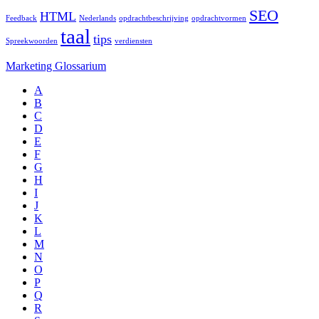
SEO
HTML
Feedback
Nederlands
opdrachtbeschrijving
opdrachtvormen
taal
tips
Spreekwoorden
verdiensten
Marketing Glossarium
A
B
C
D
E
F
G
H
I
J
K
L
M
N
O
P
Q
R