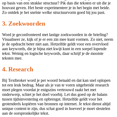
op basis van een strakke structuur? Pik dan die teksten er uit die je
houvast geven. Het beste experimenteer je in het begin met beide.
Zo ontdek je het snelste welke structuurvorm goed bij jou past.
3. Zoekwoorden
Word je geconfronteerd met lastige zoekwoorden in de briefing?
Visualiseer ze, kijk of je er een zin mee kunt vormen. Zo niet, neem
je de opdracht beter niet aan. Hetzelfde geldt voor een overvloed
aan keywords, die je bijna niet kwijt kunt in een soepel lopende
tekst. Weinig en logische keywords, daar schrijf je de mooiste
teksten mee.
4. Research
Bij Textbroker word je per woord betaald en dat kan snel oplopen
tot een leuk bedrag. Maar als je van te voren uitgebreide research
moet plegen voordat je enigszins vertrouwd raakt het met
onderwerp, schiet je het doel voorbij. Let dus goed op de balans
tussen tijdsinvestering en opbrengst. Hetzelfde geldt voor het
grotendeels kopiëren van bronnen op internet. Je tekst dienst altijd
unique content te zijn, dus schat goed in hoeveel je moet sleutelen
aan de oorspronkelijke tekst.