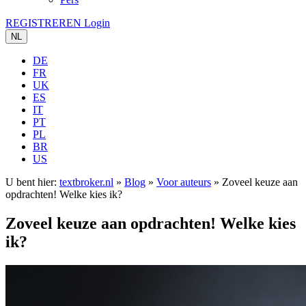
REGISTREREN
Login
NL
DE
FR
UK
ES
IT
PT
PL
BR
US
U bent hier:
textbroker.nl
»
Blog
»
Voor auteurs
»
Zoveel keuze aan
opdrachten! Welke kies ik?
Zoveel keuze aan opdrachten! Welke kies
ik?