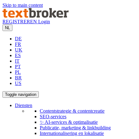
Skip to main content
REGISTREREN
Login
NL
DE
FR
UK
ES
IT
PT
PL
BR
US
Toggle navigation
Diensten
Contentstrategie & contentcreatie
SEO-services
✨ AI-services & optimalisatie
Publicatie, marketing & linkbuilding
Internationalisering en lokalisatie