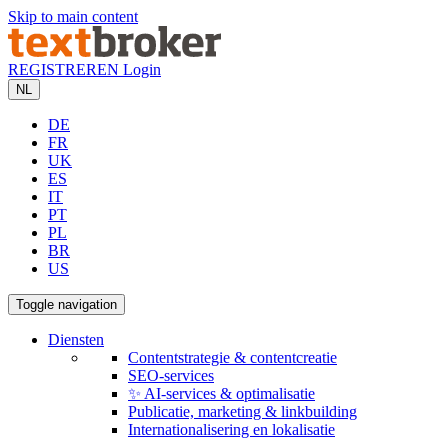
Skip to main content
REGISTREREN
Login
NL
DE
FR
UK
ES
IT
PT
PL
BR
US
Toggle navigation
Diensten
Contentstrategie & contentcreatie
SEO-services
✨ AI-services & optimalisatie
Publicatie, marketing & linkbuilding
Internationalisering en lokalisatie