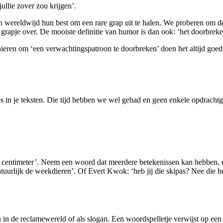
jullie zover zou krijgen’.
 wereldwijd hun best om een rare grap uit te halen. We proberen om 
e grapje over. De mooiste definitie van humor is dan ook: ‘het doorbre
ieren om ‘een verwachtingspatroon te doorbreken’ doen het altijd goed.
s in je teksten. Die tijd hebben we wel gehad en geen enkele opdrachtg
nte centimeter’. Neem een woord dat meerdere betekenissen kan hebben,
natuurlijk de weekdieren’. Of Evert Kwok: ‘heb jij die skipas? Nee die
n in de reclamewereld of als slogan. Een woordspelletje verwijst op een