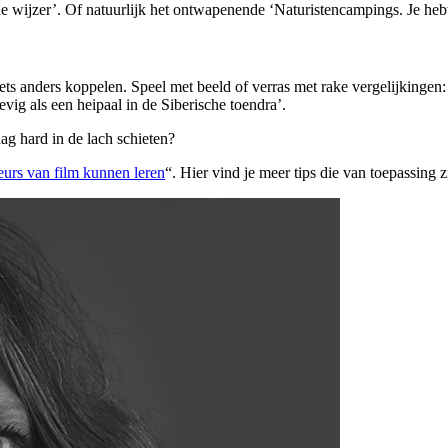
 wijzer’. Of natuurlijk het ontwapenende ‘Naturistencampings. Je hebt 
n iets anders koppelen. Speel met beeld of verras met rake vergelijking
vig als een heipaal in de Siberische toendra’.
ag hard in de lach schieten?
eurs van film kunnen leren
“. Hier vind je meer tips die van toepassing zi