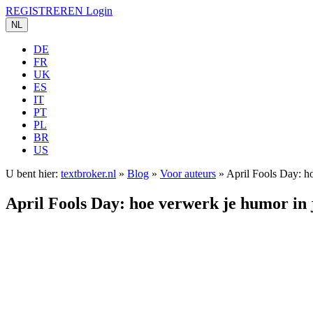
REGISTREREN
Login
NL
DE
FR
UK
ES
IT
PT
PL
BR
US
U bent hier:
textbroker.nl
»
Blog
»
Voor auteurs
»
April Fools Day: ho
April Fools Day: hoe verwerk je humor in 